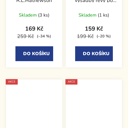
R.L.Mathewson
výsadby révy po
stáčení vína
Skladem
(3 ks)
Skladem
(1 ks)
169 Kč
159 Kč
259 Kč
199 Kč
(–34 %)
(–20 %)
DO KOŠÍKU
DO KOŠÍKU
AKCE
AKCE