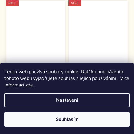
AKCE
AKCE
Tento web používá soubory cookie. Dalším procházením
tohoto webu vyjadřujete souhlas s jejich používáním.. Více
informací
zde
.
Obrázkové
Onkologie v klinické
Nastavení
logočtení: L, R, Ř
praxi 2. vydání
Skladem
(2 ks)
Skladem
(1 ks)
Souhlasím
159 Kč
159 Kč