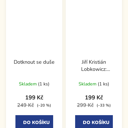
Dotknout se duše
Jiří Kristián
Lobkowicz:
Aristokrat s duší
závodníka
Skladem
(1 ks)
Skladem
(1 ks)
199 Kč
199 Kč
249 Kč
299 Kč
(–20 %)
(–33 %)
DO KOŠÍKU
DO KOŠÍKU