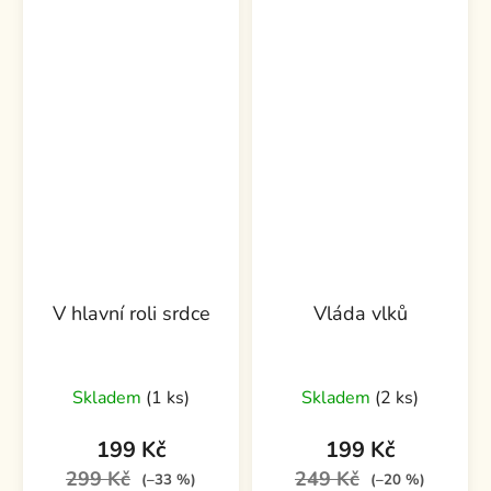
V hlavní roli srdce
Vláda vlků
Průměrné
Skladem
(1 ks)
Skladem
(2 ks)
hodnocení
produktu
199 Kč
199 Kč
je
299 Kč
249 Kč
(–33 %)
(–20 %)