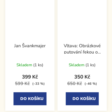
Jan Švankmajer
Vltava: Obrázkové
putování řekou od
pramene k soutoku
+ CD
Skladem
(1 ks)
Skladem
(1 ks)
399 Kč
350 Kč
599 Kč
650 Kč
(–33 %)
(–46 %)
DO KOŠÍKU
DO KOŠÍKU