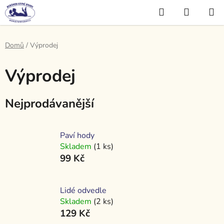
Přejít
Hledat
NÁKUP
na
KOŠÍK
obsah
Domů
/
Výprodej
Výprodej
Nejprodávanější
Paví hody
Skladem
(1 ks)
99 Kč
Lidé odvedle
Skladem
(2 ks)
129 Kč