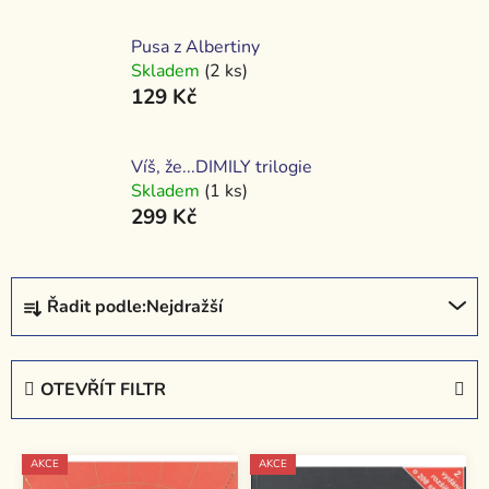
Pusa z Albertiny
Skladem
(2 ks)
129 Kč
Víš, že...DIMILY trilogie
Skladem
(1 ks)
299 Kč
Ř
Řadit podle:
Nejdražší
a
z
e
OTEVŘÍT FILTR
n
í
V
p
AKCE
AKCE
ý
r