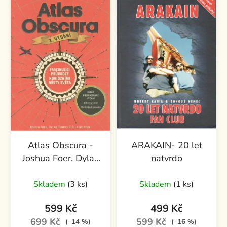
p
o
i
d
s
u
p
k
r
t
o
ů
d
u
k
t
ů
Atlas Obscura -
ARAKAIN- 20 let
Joshua Foer, Dylan
natvrdo
Thuras, Ella Morton
Skladem
(3 ks)
Skladem
(1 ks)
599 Kč
499 Kč
699 Kč
599 Kč
(–14 %)
(–16 %)