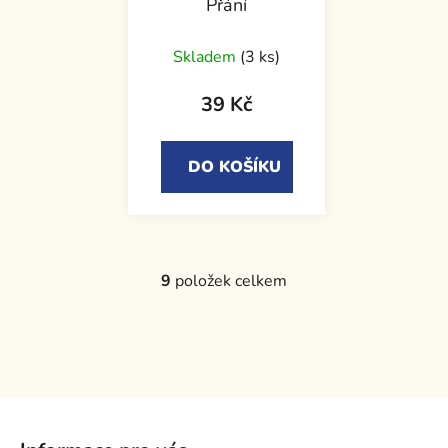
Přání
Skladem
(3 ks)
39 Kč
DO KOŠÍKU
9
položek celkem
O
v
l
á
d
a
Z
c
á
í