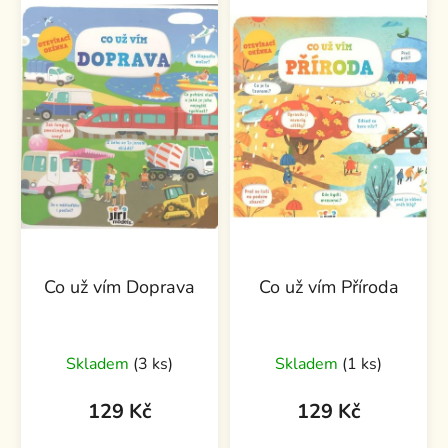
p
o
i
d
s
u
p
k
r
t
o
ů
d
u
k
t
ů
Co už vím Doprava
Co už vím Příroda
Skladem
(3 ks)
Skladem
(1 ks)
129 Kč
129 Kč