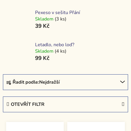
Pexeso v sešitu Přání
Skladem
(3 ks)
39 Kč
Letadlo, nebo loď?
Skladem
(4 ks)
99 Kč
Ř
Řadit podle:
Nejdražší
a
z
e
OTEVŘÍT FILTR
n
í
V
p
ý
r