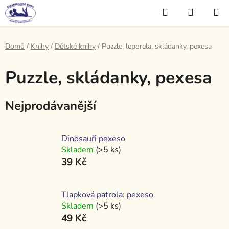
Přejít
Hledat
NÁKUP
na
KOŠÍK
obsah
Domů
/
Knihy
/
Dětské knihy
/
Puzzle, leporela, skládanky, pexesa
Puzzle, skládanky, pexesa
Nejprodávanější
Dinosauři pexeso
Skladem
(>5 ks)
39 Kč
Tlapková patrola: pexeso
Skladem
(>5 ks)
49 Kč