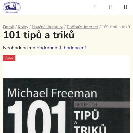
Přejít
Hledat
NÁKUP
na
KOŠÍK
obsah
Domů
/
Knihy
/
Naučná literatura
/
Počítače, internet
/
101 tipů a triků
101 tipů a triků
Průměrné
Neohodnoceno
Podrobnosti hodnocení
hodnocení
AKCE
produktu
je
0,0
z
5
hvězdiček.