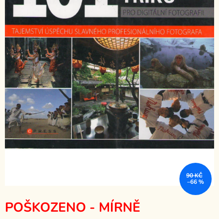
90 KČ
–66 %
POŠKOZENO - MÍRNĚ