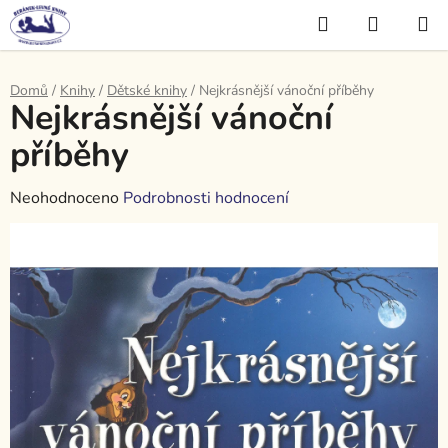
Přejít
Hledat
NÁKUP
na
KOŠÍK
obsah
Domů
/
Knihy
/
Dětské knihy
/
Nejkrásnější vánoční příběhy
Nejkrásnější vánoční
příběhy
Průměrné
Neohodnoceno
Podrobnosti hodnocení
hodnocení
produktu
je
0,0
z
5
hvězdiček.