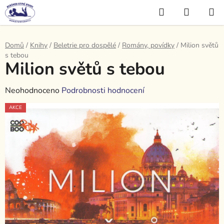
Přejít
Hledat
NÁKUP
na
KOŠÍK
obsah
Domů
/
Knihy
/
Beletrie pro dospělé
/
Romány, povídky
/
Milion světů
s tebou
Milion světů s tebou
Průměrné
Neohodnoceno
Podrobnosti hodnocení
hodnocení
AKCE
produktu
je
0,0
z
5
hvězdiček.