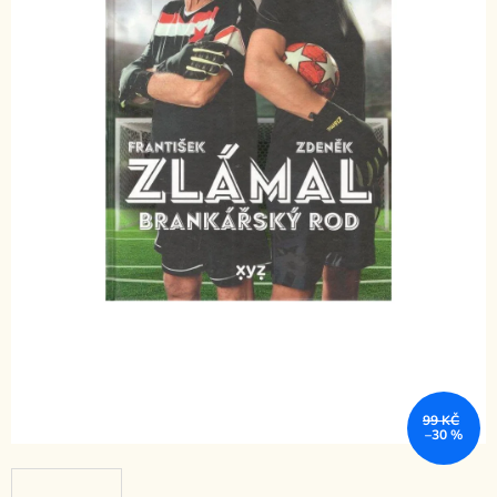
99 KČ
–30 %