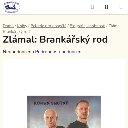
Přejít
Hledat
NÁKUP
na
KOŠÍK
obsah
Domů
/
Knihy
/
Beletrie pro dospělé
/
Biografie, osobnosti
/
Zlámal:
Brankářský rod
Zlámal: Brankářský rod
Průměrné
Neohodnoceno
Podrobnosti hodnocení
hodnocení
produktu
je
0,0
z
5
hvězdiček.