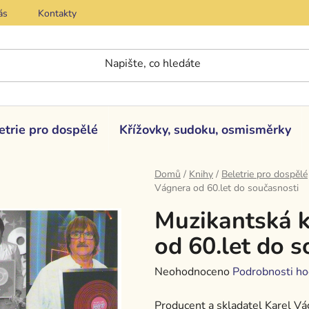
ás
Kontakty
etrie pro dospělé
Křížovky, sudoku, osmisměrky
Domů
/
Knihy
/
Beletrie pro dospělé
Vágnera od 60.let do současnosti
Muzikantská k
od 60.let do 
Průměrné
Neohodnoceno
Podrobnosti ho
hodnocení
Producent a skladatel Karel Vá
produktu