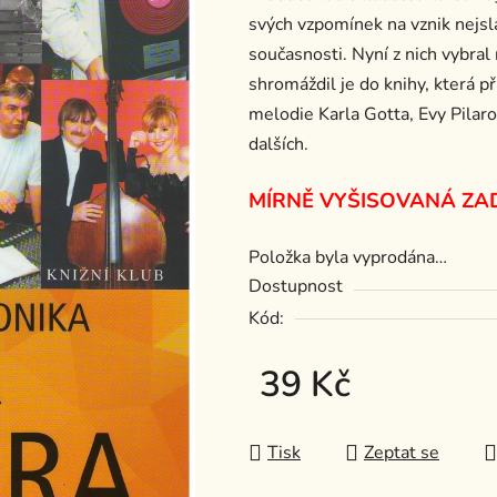
svých vzpomínek na vznik nejsla
je
současnosti. Nyní z nich vybral 
0,0
shromáždil je do knihy, která 
z
melodie Karla Gotta, Evy Pilar
5
dalších.
hvězdiček.
MÍRNĚ VYŠISOVANÁ ZA
Položka byla vyprodána…
Dostupnost
Kód:
39 Kč
Měrná cena:
Tisk
Zeptat se