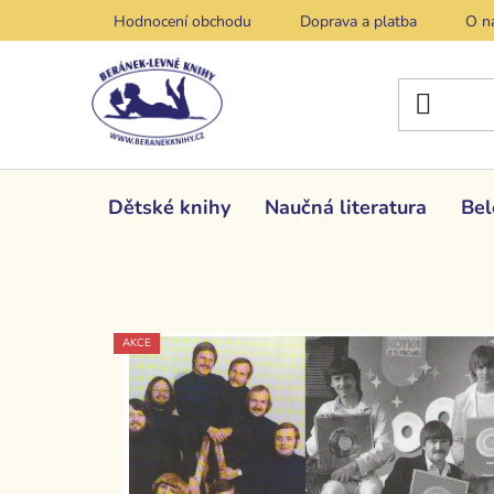
Přejít
Hodnocení obchodu
Doprava a platba
O n
na
obsah
Dětské knihy
Naučná literatura
Bel
AKCE