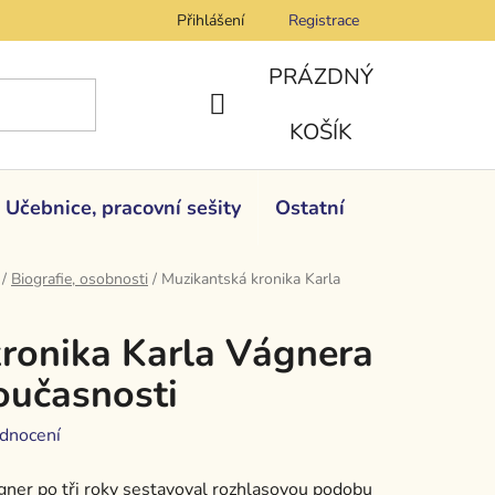
Přihlášení
Registrace
PRÁZDNÝ
NÁKUPNÍ
KOŠÍK
KOŠÍK
Učebnice, pracovní sešity
Ostatní
/
Biografie, osobnosti
/
Muzikantská kronika Karla
ronika Karla Vágnera
současnosti
dnocení
gner po tři roky sestavoval rozhlasovou podobu