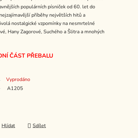
vnějších populárních písniček od 60. let do
nejzajímavější příběhy největších hitů a
přivolá nostalgické vzpomínky na nesmrtelné
ové, Hany Zagorové, Suchého a Šlitra a mnohých
DNÍ ČÁST PŘEBALU
Vyprodáno
A1205
Hlídat
Sdílet