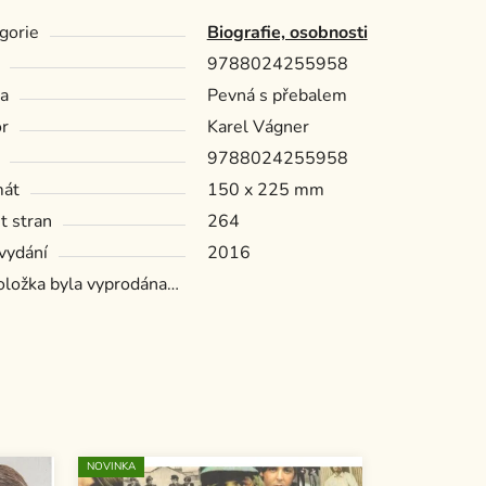
gorie
Biografie, osobnosti
9788024255958
a
Pevná s přebalem
r
Karel Vágner
9788024255958
mát
150 x 225 mm
t stran
264
vydání
2016
oložka byla vyprodána…
NOVINKA