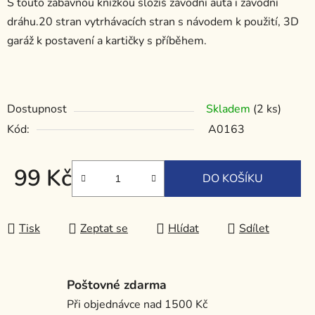
S touto zábavnou knížkou složíš závodní auta i závodní
dráhu.20 stran vytrhávacích stran s návodem k použití, 3D
garáž k postavení a kartičky s příběhem.
Dostupnost
Skladem
(2 ks)
Kód:
A0163
99 Kč
DO KOŠÍKU
Měrná cena:
Tisk
Zeptat se
Hlídat
Sdílet
Poštovné zdarma
Při objednávce nad 1500 Kč