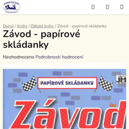
Přejít
Hledat
NÁKUP
na
KOŠÍK
obsah
Domů
/
Knihy
/
Dětské knihy
/
Závod - papírové skládanky
Závod - papírové
skládanky
Průměrné
Neohodnoceno
Podrobnosti hodnocení
hodnocení
produktu
je
0,0
z
5
hvězdiček.