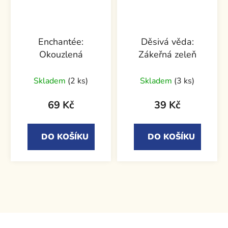
Enchantée:
Děsivá věda:
Okouzlená
Zákeřná zeleň
Skladem
(2 ks)
Skladem
(3 ks)
69 Kč
39 Kč
DO KOŠÍKU
DO KOŠÍKU
Z