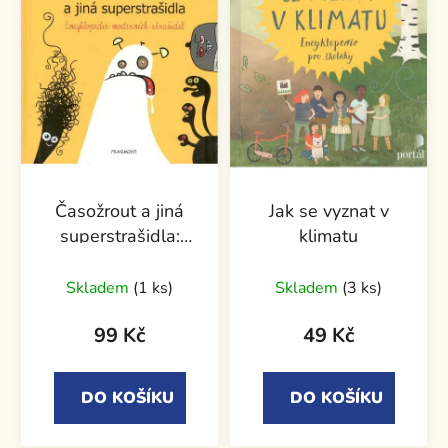
Časožrout a jiná
Jak se vyznat v
superstrašidla:
klimatu
Encyklopedie
moderních strašidel
Skladem
(1 ks)
Skladem
(3 ks)
99 Kč
49 Kč
DO KOŠÍKU
DO KOŠÍKU