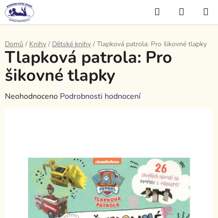
Přejít
Hledat
NÁKUP
na
KOŠÍK
obsah
Domů
/
Knihy
/
Dětské knihy
/
Tlapková patrola: Pro šikovné tlapky
Tlapková patrola: Pro
šikovné tlapky
Průměrné
Neohodnoceno
Podrobnosti hodnocení
hodnocení
produktu
je
0,0
z
5
hvězdiček.