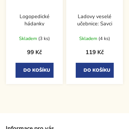
Logopedické
Ladovy veselé
hádanky
učebnice: Savci
Skladem
(3 ks)
Skladem
(4 ks)
99 Kč
119 Kč
DO KOŠÍKU
DO KOŠÍKU
Z
á
Informace pro vás