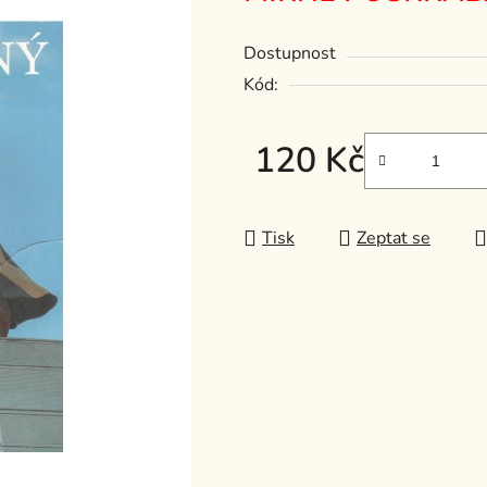
z
Dostupnost
5
hvězdiček.
Kód:
120 Kč
Měrná cena:
Tisk
Zeptat se