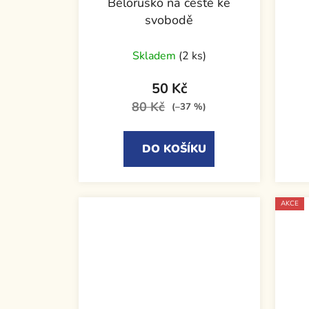
Bělorusko na cestě ke
svobodě
Skladem
(2 ks)
50 Kč
80 Kč
(–37 %)
DO KOŠÍKU
AKCE