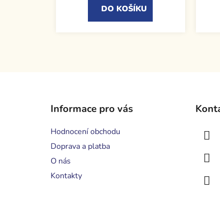
DO KOŠÍKU
Z
á
Informace pro vás
Kont
p
a
Hodnocení obchodu
t
Doprava a platba
í
O nás
Kontakty