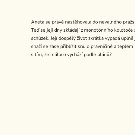
Aneta se právě nastěhovala do nevalného pražskéh
Teď se její dny skládají z monotónního kolotoče
schůzek. Její dospělý život zkrátka vypadá úplně 
snaží se zase přiblížit snu o právničině a teplé
s tím, že máloco vychází podle plánů?