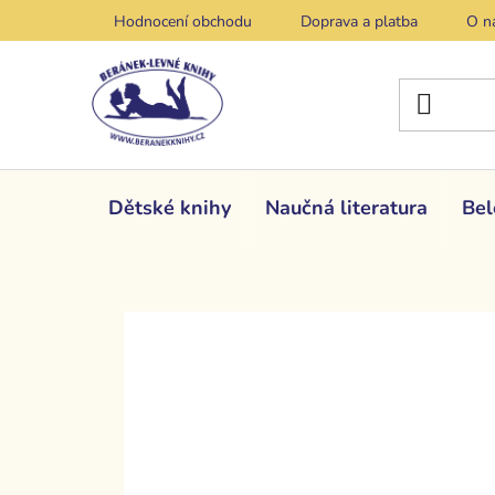
Přejít
Hodnocení obchodu
Doprava a platba
O n
na
obsah
Dětské knihy
Naučná literatura
Bel