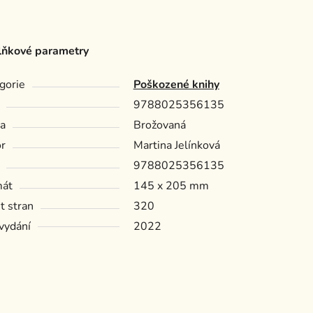
ňkové parametry
gorie
Poškozené knihy
9788025356135
a
Brožovaná
r
Martina Jelínková
9788025356135
mát
145 x 205 mm
t stran
320
vydání
2022