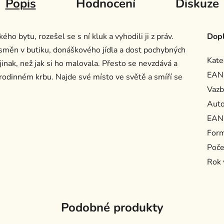
Popis
Hodnocení
Diskuze
o bytu, rozešel se s ní kluk a vyhodili ji z práv.
Dopl
 směn v butiku, donáškového jídla a dost pochybných
Kate
jinak, než jak si ho malovala. Přesto se nevzdává a
EAN
m rodinném krbu. Najde své místo ve světě a smíří se
Vazb
Auto
EAN
For
Poče
Rok 
Podobné produkty