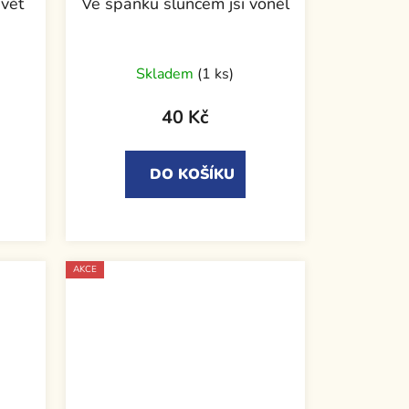
svět
Ve spánku sluncem jsi voněl
Skladem
(1 ks)
40 Kč
DO KOŠÍKU
AKCE