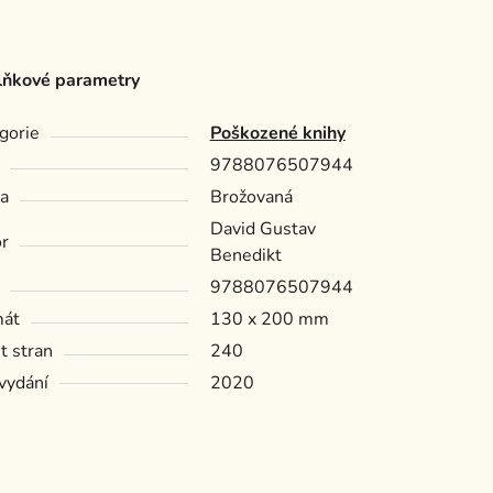
ňkové parametry
gorie
Poškozené knihy
9788076507944
a
Brožovaná
David Gustav
r
Benedikt
9788076507944
mát
130 x 200 mm
t stran
240
vydání
2020