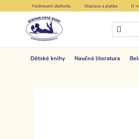
Přejít
Hodnocení obchodu
Doprava a platba
O n
na
obsah
Dětské knihy
Naučná literatura
Bel