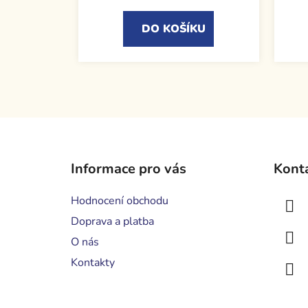
DO KOŠÍKU
Z
á
Informace pro vás
Kont
p
a
Hodnocení obchodu
t
Doprava a platba
í
O nás
Kontakty