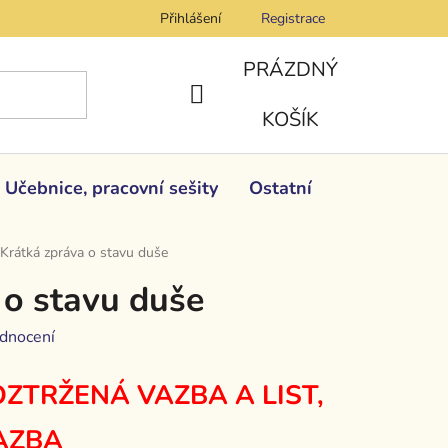
Přihlášení
Registrace
PRÁZDNÝ
NÁKUPNÍ
KOŠÍK
KOŠÍK
Učebnice, pracovní sešity
Ostatní
Krátká zpráva o stavu duše
 o stavu duše
dnocení
ZTRŽENÁ VAZBA A LIST,
AZBA