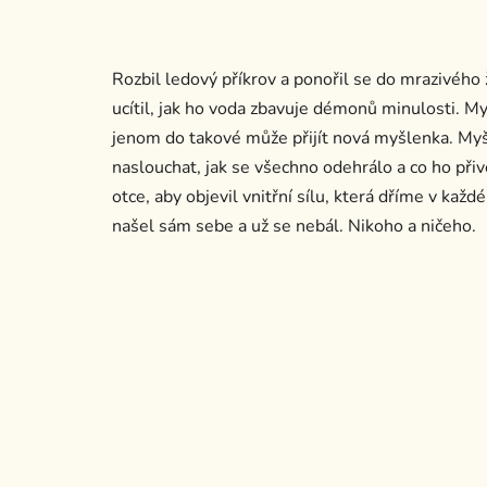
Rozbil ledový příkrov a ponořil se do mrazivého ž
ucítil, jak ho voda zbavuje démonů minulosti. My
jenom do takové může přijít nová myšlenka. Myš
naslouchat, jak se všechno odehrálo a co ho přiv
otce, aby objevil vnitřní sílu, která dříme v kaž
našel sám sebe a už se nebál. Nikoho a ničeho.