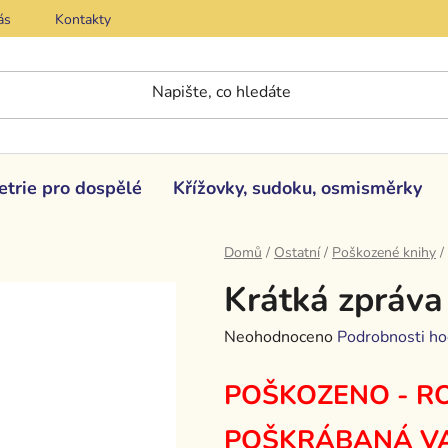
ás
Kontakty
etrie pro dospělé
Křížovky, sudoku, osmisměrky
Domů
/
Ostatní
/
Poškozené knihy
/
Krátká zpráva
Průměrné
Neohodnoceno
Podrobnosti ho
hodnocení
POŠKOZENO - RO
produktu
je
POŠKRÁBANÁ V
0,0