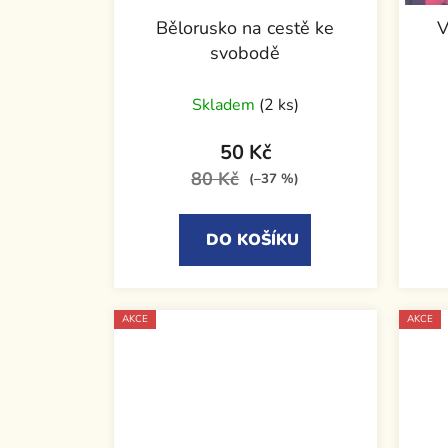
Bělorusko na cestě ke
V
svobodě
Skladem
(2 ks)
50 Kč
80 Kč
(–37 %)
DO KOŠÍKU
AKCE
AKCE