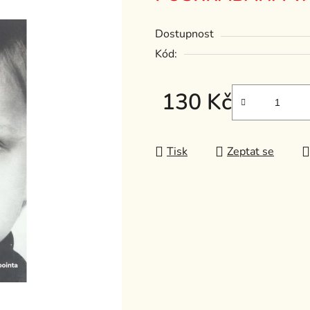
z
Dostupnost
5
hvězdiček.
Kód:
130 Kč
Měrná cena:
Tisk
Zeptat se