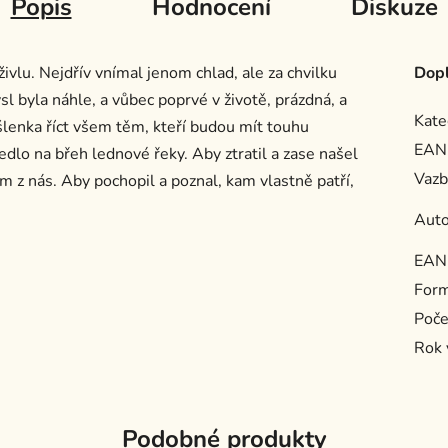
Popis
Hodnocení
Diskuze
ivlu. Nejdřív vnímal jenom chlad, ale za chvilku
Dopl
sl byla náhle, a vůbec poprvé v životě, prázdná, a
Kate
lenka říct všem těm, kteří budou mít touhu
EAN
edlo na břeh lednové řeky. Aby ztratil a zase našel
Vazb
dém z nás. Aby pochopil a poznal, kam vlastně patří,
Auto
EAN
For
Poče
Rok 
Podobné produkty