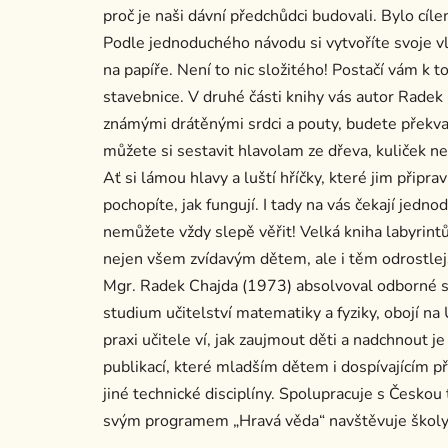
proč je naši dávní předchůdci budovali. Bylo cíle
Podle jednoduchého návodu si vytvoříte svoje vla
na papíře. Není to nic složitého! Postačí vám 
stavebnice. V druhé části knihy vás autor Rade
známými drátěnými srdci a pouty, budete překvap
můžete si sestavit hlavolam ze dřeva, kuliček 
Ať si lámou hlavy a luští hříčky, které jim připra
pochopíte, jak fungují. I tady na vás čekají jed
nemůžete vždy slepě věřit! Velká kniha labyrint
nejen všem zvídavým dětem, ale i těm odrostlejš
Mgr. Radek Chajda (1973) absolvoval odborné s
studium učitelství matematiky a fyziky, obojí n
praxi učitele ví, jak zaujmout děti a nadchnout j
publikací, které mladším dětem i dospívajícím p
jiné technické disciplíny. Spolupracuje s Českou 
svým programem „Hravá věda“ navštěvuje školy