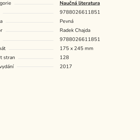
gorie
Naučná literatura
9788026611851
a
Pevná
r
Radek Chajda
9788026611851
mát
175 x 245 mm
t stran
128
vydání
2017