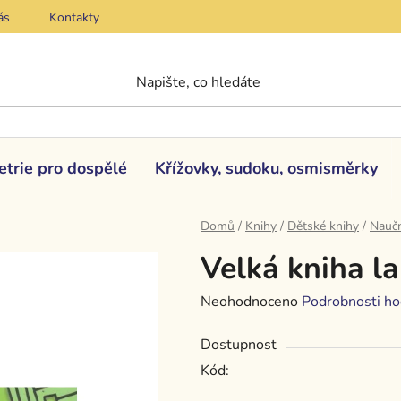
ás
Kontakty
etrie pro dospělé
Křížovky, sudoku, osmisměrky
Domů
/
Knihy
/
Dětské knihy
/
Naučn
Velká kniha l
Průměrné
Neohodnoceno
Podrobnosti ho
hodnocení
Dostupnost
produktu
Kód:
je
0,0