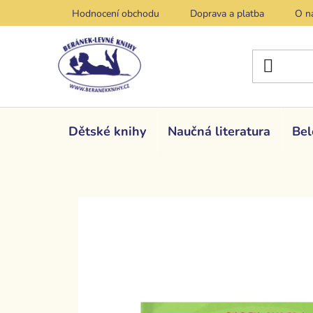
Přejít
Hodnocení obchodu
Doprava a platba
O n
na
obsah
Dětské knihy
Naučná literatura
Bel