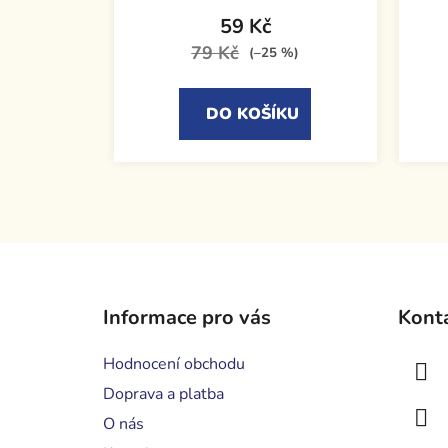
59 Kč
79 Kč
(–25 %)
DO KOŠÍKU
Z
á
Informace pro vás
Kont
p
a
Hodnocení obchodu
t
Doprava a platba
í
O nás