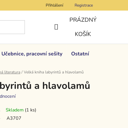
Přihlášení
Registrace
PRÁZDNÝ
NÁKUPNÍ
KOŠÍK
KOŠÍK
Učebnice, pracovní sešity
Ostatní
á literatura
/
Velká kniha labyrintů a hlavolamů
abyrintů a hlavolamů
dnocení
Skladem
(1 ks)
A3707