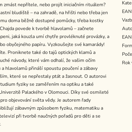
Kate
m zmást nepřítele, nebo projít iniciačním rituálem?
EAN
stní bludiště – na zahradě, na hřišti nebo třeba jen
Vazb
k tomu doma běžně dostupné pomůcky, třeba kostky
k Chajda povede k tvorbě hlavolamů – začnete
Auto
eni, jaká kouzla umí chytře provléknuté provázky, a
EAN
nebo obyčejného papíru. Vyzkoušejte své kamarády!
For
víte. Proniknete také do tajů optických klamů a
Poče
noduché návody, které vám odhalí, že vašim očím
Rok 
ů a hlavolamů přináší spoustu poučení a zábavy
ím, které se nepřestaly ptát a žasnout. O autorovi
tudium fyziky se zaměřením na optiku a také
a Univerzitě Palackého v Olomouci. Díky své osmileté
e pro objevování světa vědy. Je autorem řady
řibližují zábavným způsobem fyziku, matematiku a
televizí při tvorbě naučných pořadů pro děti a se
.