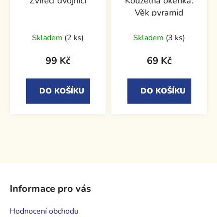
Zvířecí dvojníci
Kouzelná okénka:
Věk pyramid
Skladem
(2 ks)
Skladem
(3 ks)
99 Kč
69 Kč
DO KOŠÍKU
DO KOŠÍKU
Z
á
Informace pro vás
p
a
Hodnocení obchodu