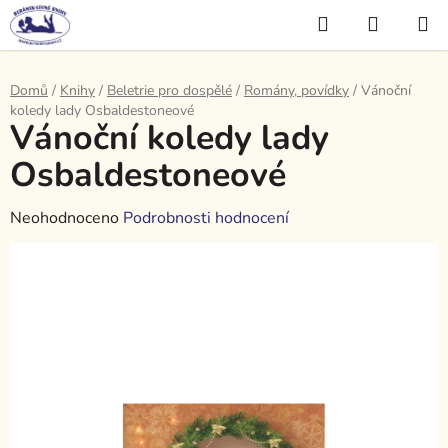
Přejít
Hledat
NÁKUP
na
KOŠÍK
obsah
Domů
/
Knihy
/
Beletrie pro dospělé
/
Romány, povídky
/
Vánoční
koledy lady Osbaldestoneové
Vánoční koledy lady
Osbaldestoneové
Průměrné
Neohodnoceno
Podrobnosti hodnocení
hodnocení
produktu
je
0,0
z
5
hvězdiček.