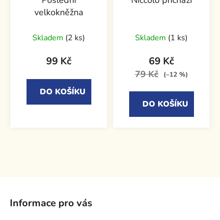
Poslední
Niccoló přichází
velkokněžna
Skladem
(2 ks)
Skladem
(1 ks)
99 Kč
69 Kč
79 Kč
(–12 %)
DO KOŠÍKU
DO KOŠÍKU
Z
á
Informace pro vás
p