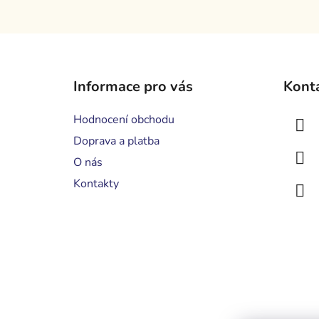
Z
á
Informace pro vás
Kont
p
a
Hodnocení obchodu
t
Doprava a platba
í
O nás
Kontakty