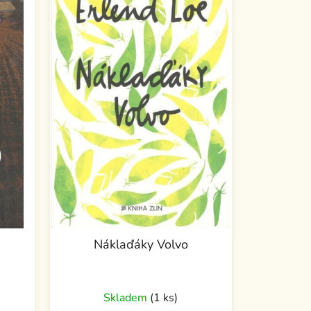
Náklaďáky Volvo
Skladem
(1 ks)