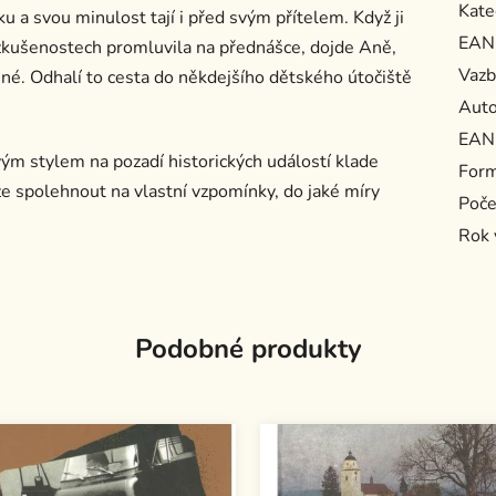
Kate
u a svou minulost tají i před svým přítelem. Když ji
EAN
zkušenostech promluvila na přednášce, dojde Aně,
Vazb
é. Odhalí to cesta do někdejšího dětského útočiště
Auto
EAN
ým stylem na pozadí historických událostí klade
For
ze spolehnout na vlastní vzpomínky, do jaké míry
Poče
Rok 
Podobné produkty