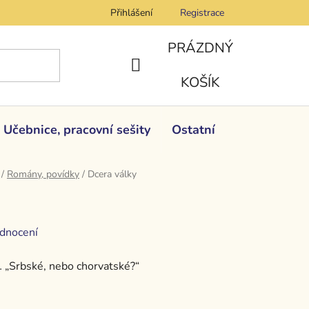
Přihlášení
Registrace
PRÁZDNÝ
NÁKUPNÍ
KOŠÍK
KOŠÍK
Učebnice, pracovní sešity
Ostatní
/
Romány, povídky
/
Dcera války
dnocení
… „Srbské, nebo chorvatské?“