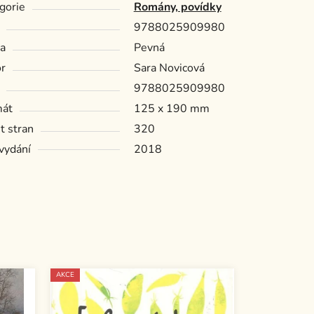
gorie
Romány, povídky
9788025909980
a
Pevná
r
Sara Novicová
9788025909980
mát
125 x 190 mm
t stran
320
vydání
2018
AKCE