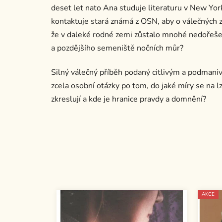
deset let nato Ana studuje literaturu v New York
kontaktuje stará známá z OSN, aby o válečných 
že v daleké rodné zemi zůstalo mnohé nedořešen
a pozdějšího semeniště nočních můr?
Silný válečný příběh podaný citlivým a podmaniv
zcela osobní otázky po tom, do jaké míry se na l
zkreslují a kde je hranice pravdy a domnění?
AKCE