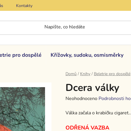
ás
Kontakty
etrie pro dospělé
Křížovky, sudoku, osmisměrky
Domů
/
Knihy
/
Beletrie pro dospělé
Dcera války
Průměrné
Neohodnoceno
Podrobnosti ho
hodnocení
Válka začala o krabičku cigaret
produktu
je
ODŘENÁ VAZBA
0,0