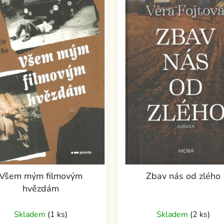
Všem mým filmovým
Zbav nás od zlého
hvězdám
Skladem
(1 ks)
Skladem
(2 ks)