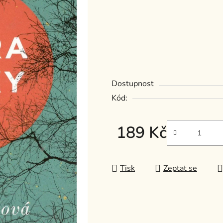
z
5
hvězdiček.
Dostupnost
Kód:
189 Kč
Měrná cena:
Tisk
Zeptat se