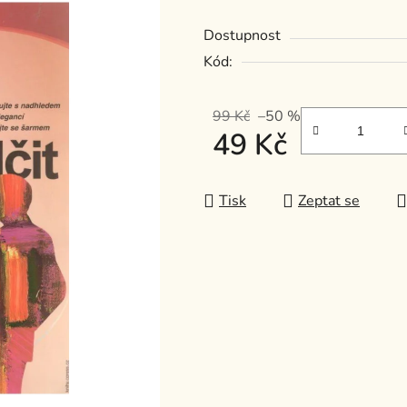
z
Dostupnost
5
Kód:
hvězdiček.
99 Kč
–50 %
49 Kč
Měrná cena:
Tisk
Zeptat se