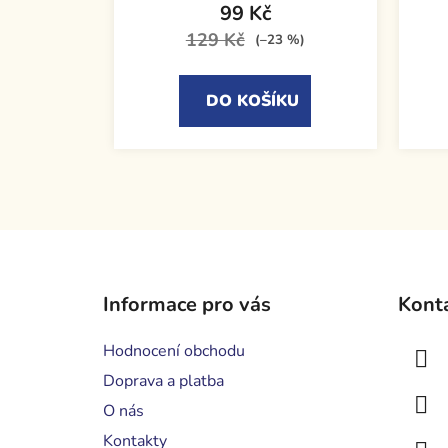
99 Kč
129 Kč
(–23 %)
DO KOŠÍKU
Z
á
Informace pro vás
Kont
p
a
Hodnocení obchodu
t
Doprava a platba
í
O nás
Kontakty