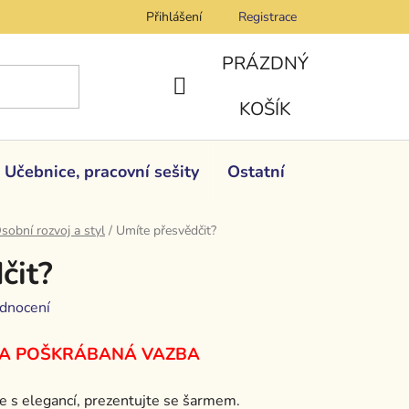
Přihlášení
Registrace
PRÁZDNÝ
NÁKUPNÍ
KOŠÍK
KOŠÍK
Učebnice, pracovní sešity
Ostatní
sobní rozvoj a styl
/
Umíte přesvědčit?
čit?
dnocení
 A POŠKRÁBANÁ VAZBA
e s elegancí, prezentujte se šarmem.