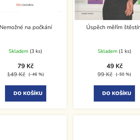
Nemožné na počkání
Úspěch měřím štěstí
Průměrné
Skladem
(3 ks)
Skladem
(1 ks)
hodnocení
produktu
79 Kč
49 Kč
je
149 Kč
99 Kč
(–46 %)
(–50 %)
5,0
z
DO KOŠÍKU
DO KOŠÍKU
5
hvězdiček.