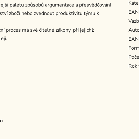
Kate
třejší paletu způsobů argumentace a přesvědčování
EAN
ství zboží nebo zvednout produktivitu týmu k
Vazb
í proces má své čitelné zákony, při jejichž
Auto
eji.
EAN
For
Poče
Rok 
ci