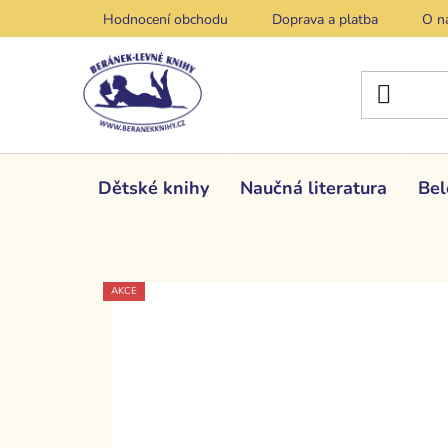
Přejít
Hodnocení obchodu
Doprava a platba
O n
na
obsah
Dětské knihy
Naučná literatura
Bel
AKCE