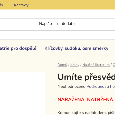
ás
Kontakty
etrie pro dospělé
Křížovky, sudoku, osmisměrky
Domů
/
Knihy
/
Naučná literatura
/
O
Umíte přesvěd
Průměrné
Neohodnoceno
Podrobnosti ho
hodnocení
NARAŽENÁ, NATRŽENÁ
produktu
je
Komunikujte s nadhledem, pišt
0,0