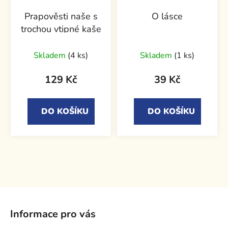
Prapověsti naše s
O lásce
trochou vtipné kaše
Skladem
(4 ks)
Skladem
(1 ks)
129 Kč
39 Kč
DO KOŠÍKU
DO KOŠÍKU
Z
á
Informace pro vás
p