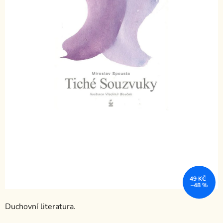
49 KČ
–48 %
Duchovní literatura.