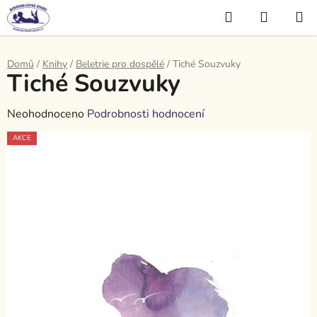
Přejít
Hledat
NÁKUP
na
KOŠÍK
obsah
Domů
/
Knihy
/
Beletrie pro dospělé
/
Tiché Souzvuky
Tiché Souzvuky
Průměrné
Neohodnoceno
Podrobnosti hodnocení
hodnocení
AKCE
produktu
je
0,0
z
5
hvězdiček.