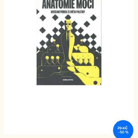
79 KČ
–50 %