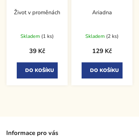
Život v proměnách
Ariadna
Skladem
(1 ks)
Skladem
(2 ks)
39 Kč
129 Kč
DO KOŠÍKU
DO KOŠÍKU
Z
á
Informace pro vás
p