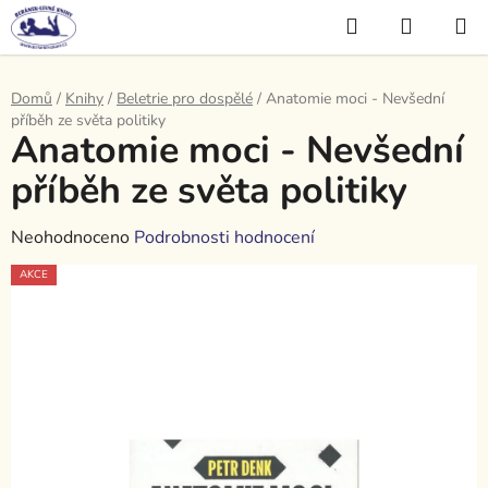
Přejít
Hledat
NÁKUP
na
KOŠÍK
obsah
Domů
/
Knihy
/
Beletrie pro dospělé
/
Anatomie moci - Nevšední
příběh ze světa politiky
Anatomie moci - Nevšední
příběh ze světa politiky
Průměrné
Neohodnoceno
Podrobnosti hodnocení
hodnocení
AKCE
produktu
je
0,0
z
5
hvězdiček.