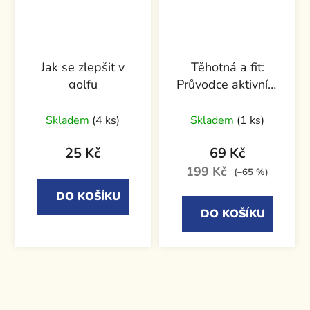
Jak se zlepšit v
Těhotná a fit:
golfu
Průvodce aktivním
těhotenstvím pro
sportovkyně od
Skladem
(4 ks)
Skladem
(1 ks)
sportovkyň
25 Kč
69 Kč
199 Kč
(–65 %)
DO KOŠÍKU
DO KOŠÍKU