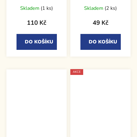
vzlety a pády
trenérů Trenérská
Průměrné
příručka
Skladem
(1 ks)
Skladem
(2 ks)
hodnocení
produktu
110 Kč
49 Kč
je
5,0
DO KOŠÍKU
DO KOŠÍKU
z
5
hvězdiček.
AKCE