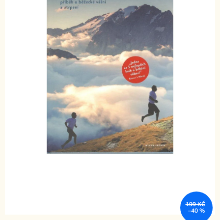
199 KČ
–40 %