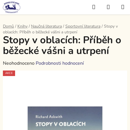
Přejít
Hledat
NÁKUP
na
KOŠÍK
obsah
Domů
/
Knihy
/
Naučná literatura
/
Sportovní literatura
/
Stopy v
oblacích: Příběh o běžecké vášni a utrpení
Stopy v oblacích: Příběh o
běžecké vášni a utrpení
Průměrné
Neohodnoceno
Podrobnosti hodnocení
hodnocení
AKCE
produktu
je
0,0
z
5
hvězdiček.