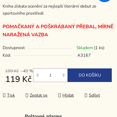
Kniha získala ocenění za nejlepší literární debut ze
sportovního prostředí.
POMAČKANÝ A POŠKRÁBANÝ PŘEBAL, MÍRNĚ
NARAŽENÁ VAZBA
Dostupnost
Skladem
(1 ks)
Kód:
A3167
199 Kč
–40 %
DO KOŠÍKU
119 Kč
Měrná cena:
Tisk
Zeptat se
Hlídat
Sdílet
Poštovné zdarma