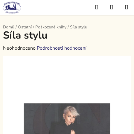
Přejít
Hledat
NÁKUP
na
KOŠÍK
obsah
Domů
/
Ostatní
/
Poškozené knihy
/
Síla stylu
Síla stylu
Průměrné
Neohodnoceno
Podrobnosti hodnocení
hodnocení
produktu
je
0,0
z
5
hvězdiček.