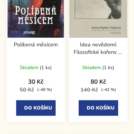
Políbená měsícem
Idea nevědomí:
Filosofické kořeny C.
G. Junga
Skladem
(1 ks)
Skladem
(1 ks)
30 Kč
80 Kč
50 Kč
140 Kč
(–40 %)
(–42 %)
DO KOŠÍKU
DO KOŠÍKU