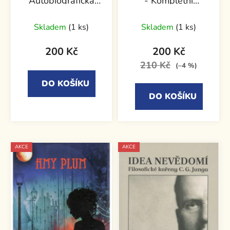
Autobiografická
- Kompletní
trilogie - Bohumil
průvodce vývojáře
Hrabal
Skladem
(1 ks)
Skladem
(1 ks)
200 Kč
200 Kč
210 Kč
(–4 %)
DO KOŠÍKU
DO KOŠÍKU
AKCE
AKCE