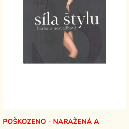
POŠKOZENO - NARAŽENÁ A