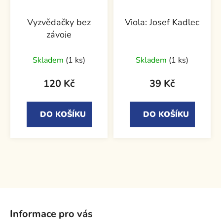
Vyzvědačky bez
Viola: Josef Kadlec
závoje
Skladem
(1 ks)
Skladem
(1 ks)
120 Kč
39 Kč
DO KOŠÍKU
DO KOŠÍKU
Z
á
Informace pro vás
p