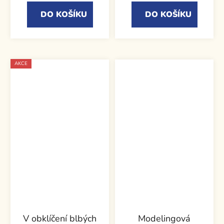
DO KOŠÍKU
DO KOŠÍKU
AKCE
V obklíčení blbých
Modelingová