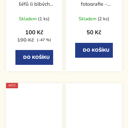
šéfů (i blbých
fotografie -
podřízených)
Mistrovství
Skladem
(1 ks)
Skladem
(2 ks)
100 Kč
50 Kč
190 Kč
(–47 %)
DO KOŠÍKU
DO KOŠÍKU
AKCE