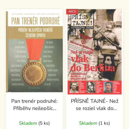
AKCE
Pan trenér podruhé:
PŘÍSNĚ TAJNÉ- Než
Příběhy nejlepších
se rozjel vlak do
trenérů českého
Berlína
sportu
Skladem
(5 ks)
Skladem
(1 ks)