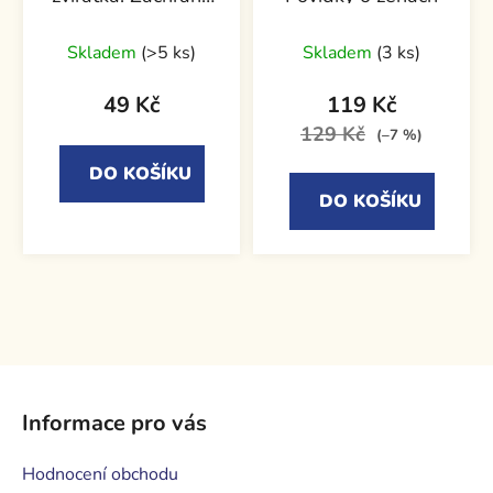
koťátek
Skladem
(>5 ks)
Skladem
(3 ks)
49 Kč
119 Kč
129 Kč
(–7 %)
DO KOŠÍKU
DO KOŠÍKU
Z
á
Informace pro vás
p
a
Hodnocení obchodu