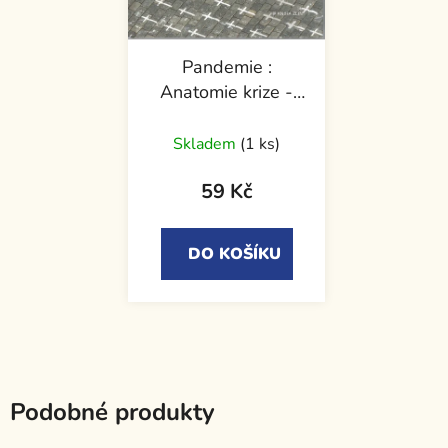
Pandemie :
Anatomie krize -
Michal Kubal,
Vojěch Gibiš
Skladem
(1 ks)
59 Kč
DO KOŠÍKU
Podobné produkty