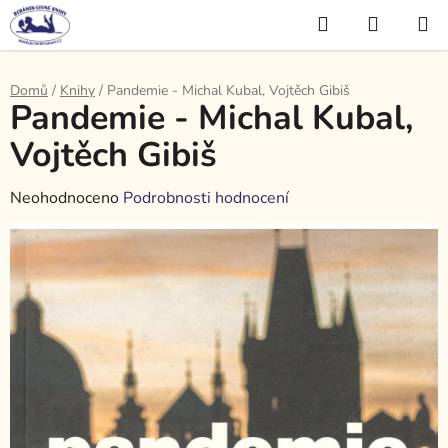
Přejít
Hledat
NÁKUP
na
KOŠÍK
obsah
Domů
/
Knihy
/
Pandemie - Michal Kubal, Vojtěch Gibiš
Pandemie - Michal Kubal,
Vojtěch Gibiš
Průměrné
Neohodnoceno
Podrobnosti hodnocení
hodnocení
produktu
je
0,0
z
5
hvězdiček.