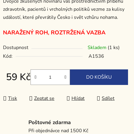
Dvojice zkušených novinářů vás prostřednictvím příběhů
zdravotník, pacientů i vrcholných politiků vezme za kulisy
událostí, které převrátily Česko i svět vzhůru nohama.
NARAŽENÝ ROH, ROZTRŽENÁ VAZBA
Dostupnost
Skladem
(1 ks)
Kód:
A1536
59 Kč
DO KOŠÍKU
Měrná cena:
Tisk
Zeptat se
Hlídat
Sdílet
Poštovné zdarma
Při objednávce nad 1500 Kč