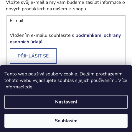
Vložte svůj e-mail a my vám budeme zasílat informace o
nových produktech na našem e-shopu.
E-mail
Vložením e-mailu souhlasíte s
podmínkami ochrany
osobních údajů
PŘIHLÁSIT SE
Tento web používá soubory cookie. Dalším procházením
tohoto webu vyjadřujete souhlas s jejich používáním.. Více
informací
zde
.
Obchodní podmínky
Podmínky ochrany osobních údajů
Nastavení
Vytvořil Shoptet
Souhlasím
Copyright 2026
Beránek - Levné knihy
. Všechna práva
vyhrazena.