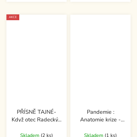
AKCE
PŘÍSNĚ TAJNÉ-
Pandemie :
Když otec Radecký...
Anatomie krize -
Michal Kubal,
Vojěch Gibiš
Skladem
(2 ks)
Skladem
(1 ks)