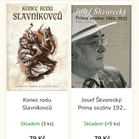
Konec rodu
Josef Škvorecký:
Slavníkovců
Prima sezóny 1924
- 2012
Skladem
(3 ks)
Skladem
(>5 ks)
79 Kč
79 Kč