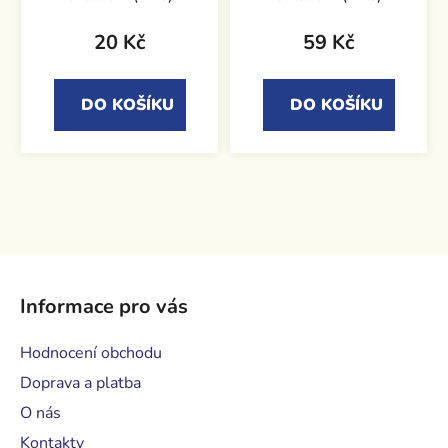
20 Kč
59 Kč
DO KOŠÍKU
DO KOŠÍKU
Z
á
Informace pro vás
p
a
Hodnocení obchodu
t
Doprava a platba
í
O nás
Kontakty