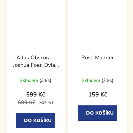
Atlas Obscura -
Rose Madder
Joshua Foer, Dylan
Thuras, Ella Morton
Průměrné
Skladem
(3 ks)
Skladem
(2 ks)
hodnocení
produktu
599 Kč
159 Kč
je
699 Kč
(–14 %)
5,0
DO KOŠÍKU
z
DO KOŠÍKU
5
hvězdiček.