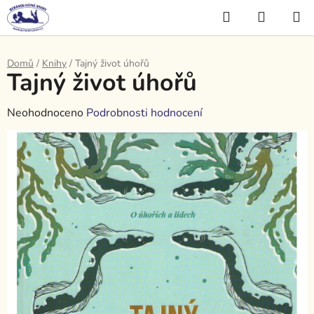
Přejít
Hledat
NÁKUP
na
KOŠÍK
obsah
Domů
/
Knihy
/
Tajný život úhořů
Tajný život úhořů
Průměrné
Neohodnoceno
Podrobnosti hodnocení
hodnocení
produktu
je
0,0
z
5
hvězdiček.