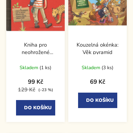
Kniha pro
Kouzelná okénka:
neohrožené
Věk pyramid
dobrodruhy
Skladem
(1 ks)
Skladem
(3 ks)
99 Kč
69 Kč
129 Kč
(–23 %)
DO KOŠÍKU
DO KOŠÍKU