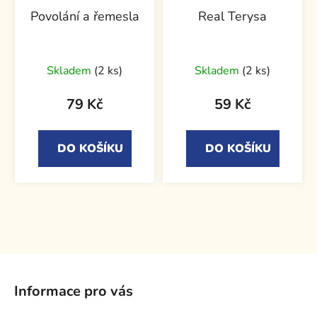
Povolání a řemesla
Real Terysa
Skladem
(2 ks)
Skladem
(2 ks)
79 Kč
59 Kč
DO KOŠÍKU
DO KOŠÍKU
Z
á
Informace pro vás
p