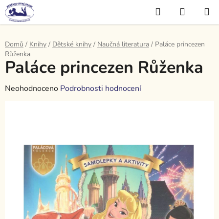
Přejít
Hledat
NÁKUP
na
KOŠÍK
obsah
Domů
/
Knihy
/
Dětské knihy
/
Naučná literatura
/
Paláce princezen
Růženka
Paláce princezen Růženka
Průměrné
Neohodnoceno
Podrobnosti hodnocení
hodnocení
produktu
je
0,0
z
5
hvězdiček.