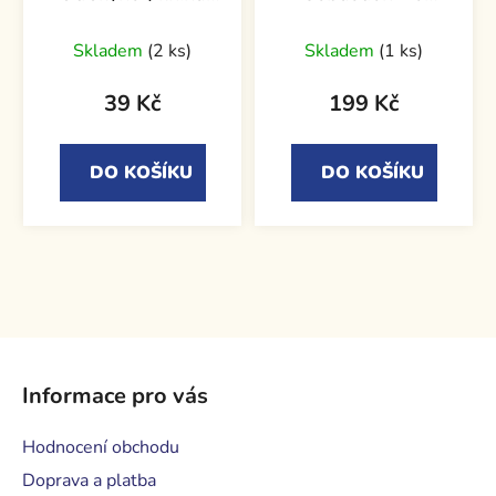
druhá )
Castell
Skladem
(2 ks)
Skladem
(1 ks)
39 Kč
199 Kč
DO KOŠÍKU
DO KOŠÍKU
Z
á
Informace pro vás
p
a
Hodnocení obchodu
t
Doprava a platba
í