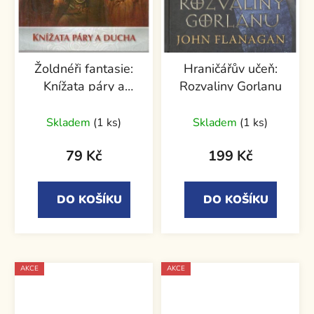
Žoldnéři fantasie:
Hraničářův učeň:
Knížata páry a
Rozvaliny Gorlanu
ducha
Skladem
(1 ks)
Skladem
(1 ks)
79 Kč
199 Kč
DO KOŠÍKU
DO KOŠÍKU
AKCE
AKCE