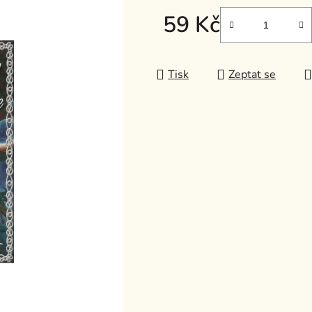
z
59 Kč
5
Měrná cena:
hvězdiček.
Tisk
Zeptat se