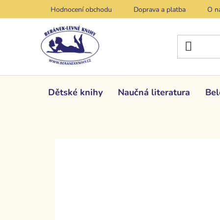
Přejít
Hodnocení obchodu
Doprava a platba
O n
na
obsah
Dětské knihy
Naučná literatura
Bel