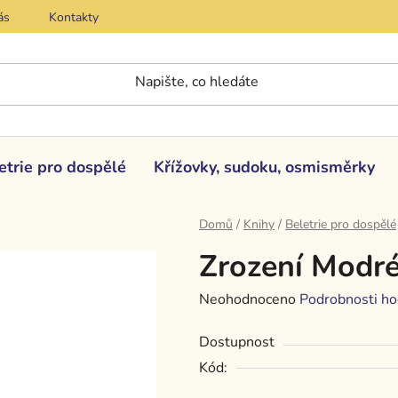
ás
Kontakty
etrie pro dospělé
Křížovky, sudoku, osmisměrky
Domů
/
Knihy
/
Beletrie pro dospělé
Zrození Modr
Průměrné
Neohodnoceno
Podrobnosti ho
hodnocení
Dostupnost
produktu
Kód:
je
0,0