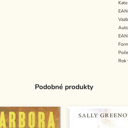
Kate
EAN
Vazb
Auto
EAN
For
Poče
Rok 
Podobné produkty