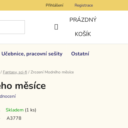
Přihlášení
Registrace
PRÁZDNÝ
NÁKUPNÍ
KOŠÍK
KOŠÍK
Učebnice, pracovní sešity
Ostatní
/
Fantasy, sci-fi
/
Zrození Modrého měsíce
ého měsíce
dnocení
Skladem
(1 ks)
A3778