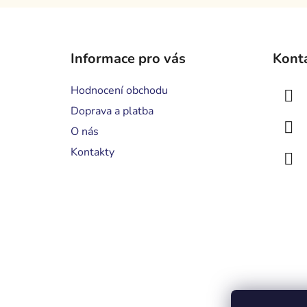
Z
á
Informace pro vás
Kont
p
a
Hodnocení obchodu
t
Doprava a platba
í
O nás
Kontakty