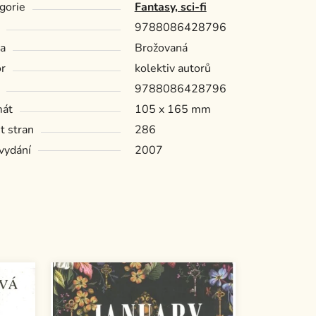
gorie
Fantasy, sci-fi
9788086428796
a
Brožovaná
r
kolektiv autorů
9788086428796
mát
105 x 165 mm
t stran
286
vydání
2007