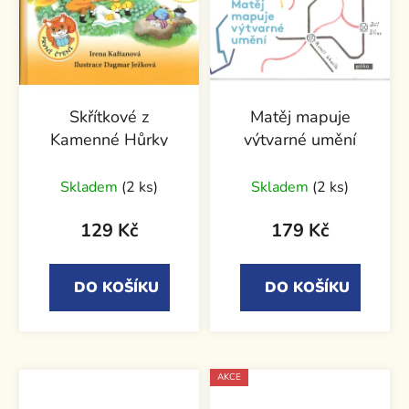
Skřítkové z
Matěj mapuje
Kamenné Hůrky
výtvarné umění
Průměrné
Skladem
(2 ks)
Skladem
(2 ks)
hodnocení
produktu
129 Kč
179 Kč
je
5,0
DO KOŠÍKU
DO KOŠÍKU
z
5
hvězdiček.
AKCE