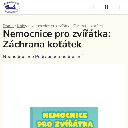
Přejít
Hledat
NÁKUP
na
KOŠÍK
obsah
Domů
/
Knihy
/
Nemocnice pro zvířátka: Záchrana koťátek
Nemocnice pro zvířátka:
Záchrana koťátek
Průměrné
Neohodnoceno
Podrobnosti hodnocení
hodnocení
produktu
je
0,0
z
5
hvězdiček.