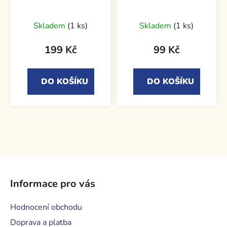
Skladem
(1 ks)
Skladem
(1 ks)
199 Kč
99 Kč
DO KOŠÍKU
DO KOŠÍKU
Z
á
Informace pro vás
p
a
Hodnocení obchodu
t
Doprava a platba