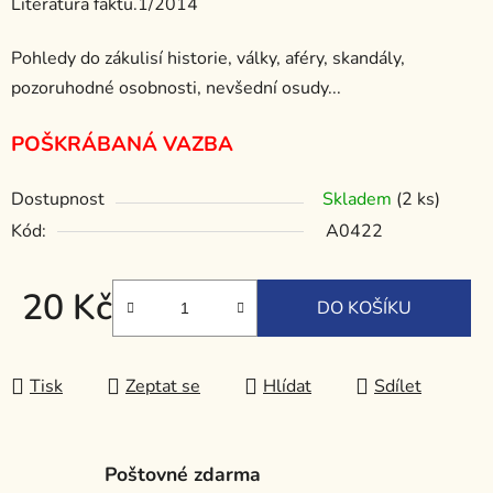
Literatura faktu.1/2014
Pohledy do zákulisí historie, války, aféry, skandály,
pozoruhodné osobnosti, nevšední osudy...
POŠKRÁBANÁ VAZBA
Dostupnost
Skladem
(2 ks)
Kód:
A0422
20 Kč
DO KOŠÍKU
Měrná cena:
Tisk
Zeptat se
Hlídat
Sdílet
Poštovné zdarma