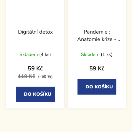
Digitální detox
Pandemie :
Anatomie krize -
Michal Kubal,
Vojěch Gibiš
Skladem
(4 ks)
Skladem
(1 ks)
59 Kč
59 Kč
119 Kč
(–50 %)
DO KOŠÍKU
DO KOŠÍKU