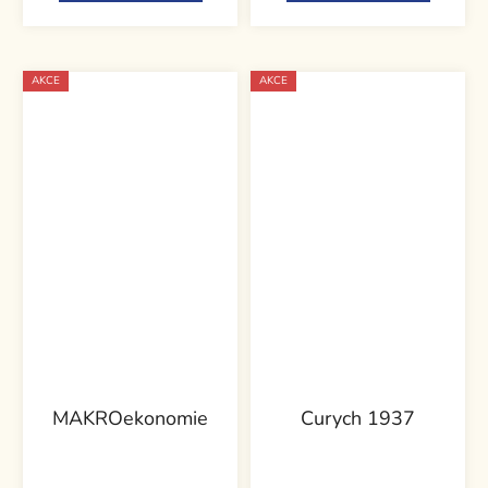
5
hvězdiček.
AKCE
AKCE
MAKROekonomie
Curych 1937