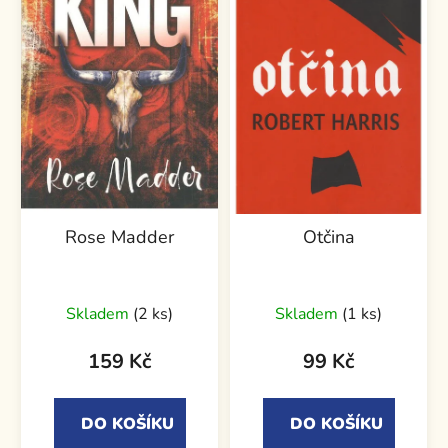
Rose Madder
Otčina
Průměrné
Skladem
(2 ks)
Skladem
(1 ks)
hodnocení
produktu
159 Kč
99 Kč
je
5,0
DO KOŠÍKU
DO KOŠÍKU
z