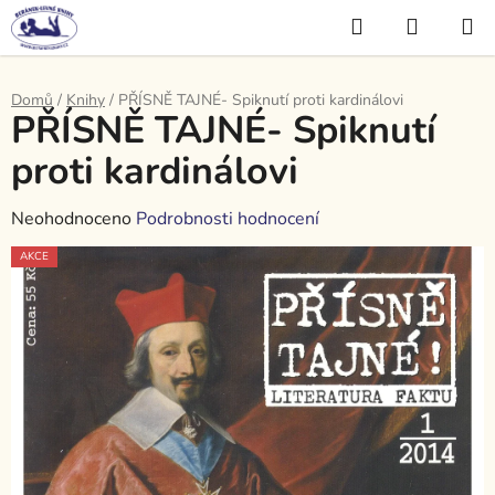
Přejít
Hledat
NÁKUP
na
KOŠÍK
obsah
Domů
/
Knihy
/
PŘÍSNĚ TAJNÉ- Spiknutí proti kardinálovi
PŘÍSNĚ TAJNÉ- Spiknutí
proti kardinálovi
Průměrné
Neohodnoceno
Podrobnosti hodnocení
hodnocení
AKCE
produktu
je
0,0
z
5
hvězdiček.