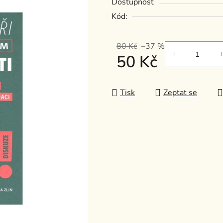
Dostupnost
z
Kód:
5
hvězdiček.
80 Kč
–37 %
50 Kč
Měrná cena:
Tisk
Zeptat se