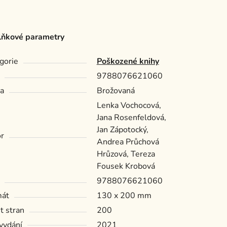
ňkové parametry
gorie
Poškozené knihy
9788076621060
a
Brožovaná
Lenka Vochocová,
Jana Rosenfeldová,
Jan Zápotocký,
r
Andrea Průchová
Hrůzová, Tereza
Fousek Krobová
9788076621060
mát
130 x 200 mm
t stran
200
vydání
2021