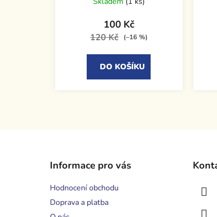
Skladem
(1 ks)
100 Kč
120 Kč
(–16 %)
DO KOŠÍKU
Z
á
Informace pro vás
Kont
p
a
Hodnocení obchodu
t
Doprava a platba
í
O nás