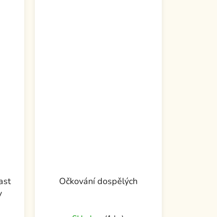
ast
Očkování dospělých
y