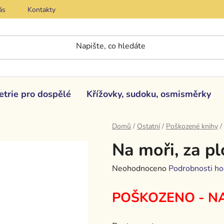
ás
Kontakty
etrie pro dospělé
Křížovky, sudoku, osmisměrky
Domů
/
Ostatní
/
Poškozené knihy
/
Na moři, za pl
Průměrné
Neohodnoceno
Podrobnosti ho
hodnocení
POŠKOZENO - N
produktu
je
0,0