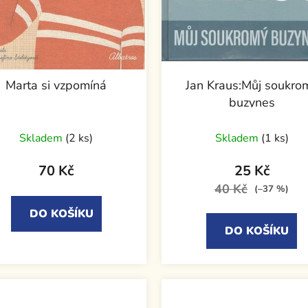
Marta si vzpomíná
Jan Kraus:Můj soukro
buzynes
Průměrné
Skladem
(2 ks)
Skladem
(1 ks)
hodnocení
produktu
70 Kč
25 Kč
je
40 Kč
(–37 %)
5,0
DO KOŠÍKU
z
DO KOŠÍKU
5
hvězdiček.