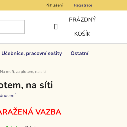
Přihlášení
Registrace
PRÁZDNÝ
NÁKUPNÍ
KOŠÍK
KOŠÍK
Učebnice, pracovní sešity
Ostatní
Na moři, za plotem, na síti
otem, na síti
dnocení
ARAŽENÁ VAZBA