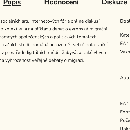
Popis
Hodnocení
Diskuze
ociálních sítí, internetových fór a online diskusí.
Dopl
 kolektivu a na příkladu debat o evropské migrační
Kate
významných společenských a politických tématech.
EAN
ikačních studií pomáhá porozumět velké polarizační
Vazb
i v prostředí digitálních médií. Zabývá se také vlivem
a vyhrocenost veřejné debaty o migraci.
Auto
EAN
For
Poče
Rok 