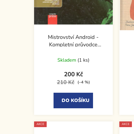
Mistrovství Android -
Kompletní průvodce
vývojáře
Skladem
(1 ks)
200 Kč
210 Kč
(–4 %)
DO KOŠÍKU
AKCE
AKCE