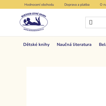
Přejít
Hodnocení obchodu
Doprava a platba
O n
na
obsah
Dětské knihy
Naučná literatura
Bel