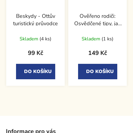
Beskydy - Ottův
Ověřeno rodiči:
turistický průvodce
Osvědčené tipy, jak
si užít cestování s
dětmi
Skladem
(4 ks)
Skladem
(1 ks)
99 Kč
149 Kč
DO KOŠÍKU
DO KOŠÍKU
Z
á
Informace pro vás