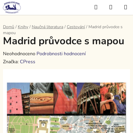
Přejít
Hledat
NÁKUP
na
KOŠÍK
obsah
Domů
/
Knihy
/
Naučná literatura
/
Cestování
/
Madrid průvodce s
mapou
Madrid průvodce s mapou
Průměrné
Neohodnoceno
Podrobnosti hodnocení
hodnocení
Značka:
CPress
produktu
je
0,0
z
5
hvězdiček.