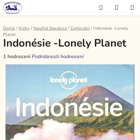
Přejít
Hledat
NÁKUP
na
KOŠÍK
obsah
Domů
/
Knihy
/
Naučná literatura
/
Cestování
/
Indonésie -Lonely
Planet
Indonésie -Lonely Planet
Průměrné
1 hodnocení
Podrobnosti hodnocení
hodnocení
produktu
je
5,0
z
5
hvězdiček.