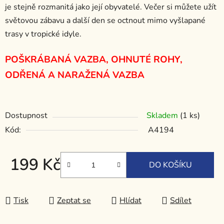
je stejně rozmanitá jako její obyvatelé. Večer si můžete užít
světovou zábavu a další den se octnout mimo vyšlapané
trasy v tropické idyle.
POŠKRÁBANÁ VAZBA, OHNUTÉ ROHY,
ODŘENÁ A NARAŽENÁ VAZBA
Dostupnost
Skladem
(1 ks)
Kód:
A4194
199 Kč
DO KOŠÍKU
Měrná cena:
Tisk
Zeptat se
Hlídat
Sdílet