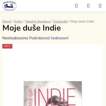
Přejít
Hledat
NÁKUP
na
KOŠÍK
obsah
Domů
/
Knihy
/
Naučná literatura
/
Cestování
/
Moje duše Indie
Moje duše Indie
Průměrné
Neohodnoceno
Podrobnosti hodnocení
hodnocení
AKCE
produktu
je
0,0
z
5
hvězdiček.