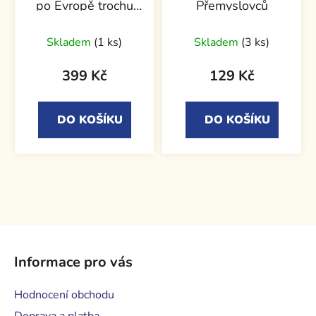
po Evropě trochu
Přemyslovců
jinak
Skladem
(1 ks)
Skladem
(3 ks)
399 Kč
129 Kč
DO KOŠÍKU
DO KOŠÍKU
Z
á
Informace pro vás
p
a
Hodnocení obchodu
t