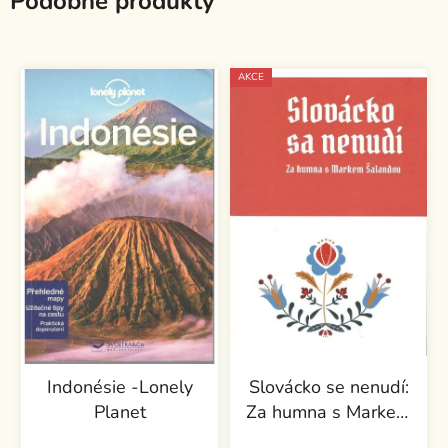
Podobné produkty
AKCE
Indonésie -Lonely
Slovácko se nenudí:
Planet
Za humna s Markem
Šalandou
Průměrné