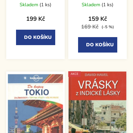
Skladem
(1 ks)
Skladem
(1 ks)
hodnocení
produktu
199 Kč
159 Kč
je
169 Kč
(–5 %)
5,0
DO KOŠÍKU
z
DO KOŠÍKU
5
hvězdiček.
AKCE