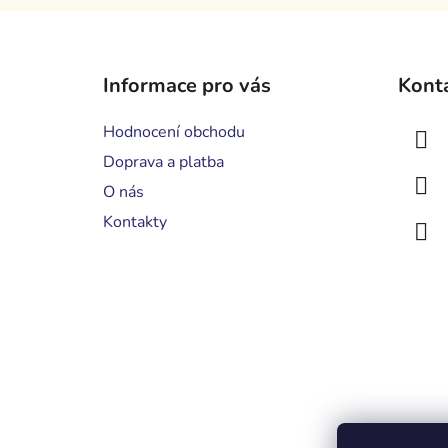
Z
á
Informace pro vás
Kont
p
a
Hodnocení obchodu
t
Doprava a platba
í
O nás
Kontakty