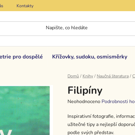
ás
Kontakty
etrie pro dospělé
Křížovky, sudoku, osmisměrky
Domů
/
Knihy
/
Naučná literatura
/
C
Filipíny
Průměrné
Neohodnoceno
Podrobnosti ho
hodnocení
Inspirativní fotografie, informa
produktu
užitečné tipy a nejlepší doporu
je
podle svých představ.
0,0