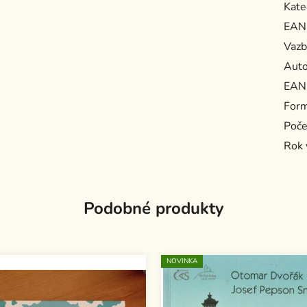
Kate
EAN
Vazb
Auto
EAN
For
Poče
Rok 
Podobné produkty
NOVINKA