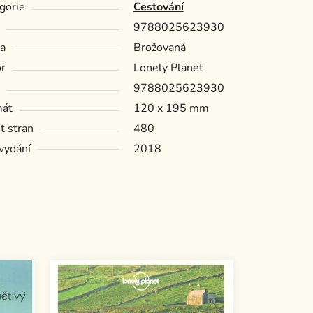
gorie
Cestování
9788025623930
a
Brožovaná
r
Lonely Planet
9788025623930
mát
120 x 195 mm
t stran
480
vydání
2018