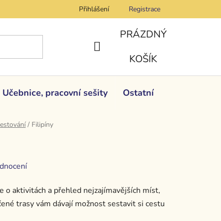
Přihlášení
Registrace
PRÁZDNÝ
NÁKUPNÍ
KOŠÍK
KOŠÍK
Učebnice, pracovní sešity
Ostatní
estování
/
Filipíny
dnocení
ce o aktivitách a přehled nejzajímavějších míst,
čené trasy vám dávají možnost sestavit si cestu