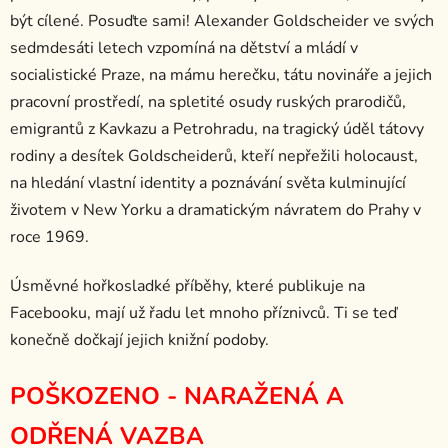
být cílené. Posuďte sami! Alexander Goldscheider ve svých
sedmdesáti letech vzpomíná na dětství a mládí v
socialistické Praze, na mámu herečku, tátu novináře a jejich
pracovní prostředí, na spletité osudy ruských prarodičů,
emigrantů z Kavkazu a Petrohradu, na tragický úděl tátovy
rodiny a desítek Goldscheiderů, kteří nepřežili holocaust,
na hledání vlastní identity a poznávání světa kulminující
životem v New Yorku a dramatickým návratem do Prahy v
roce 1969.
Úsměvné hořkosladké příběhy, které publikuje na
Facebooku, mají už řadu let mnoho příznivců. Ti se teď
konečně dočkají jejich knižní podoby.
POŠKOZENO - NARAŽENÁ A
ODŘENÁ VAZBA