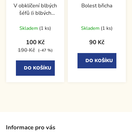
V obklíčení blbých
Bolest břicha
šéfů (i blbých
podřízených)
Skladem
(1 ks)
Skladem
(1 ks)
100 Kč
90 Kč
190 Kč
(–47 %)
DO KOŠÍKU
DO KOŠÍKU
Z
á
Informace pro vás
p