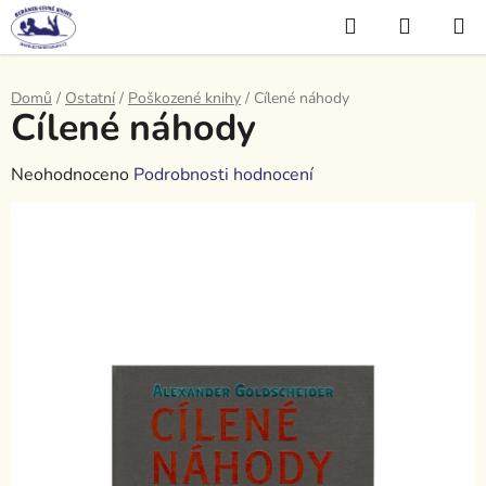
Přejít
Hledat
NÁKUP
na
KOŠÍK
obsah
Domů
/
Ostatní
/
Poškozené knihy
/
Cílené náhody
Cílené náhody
Průměrné
Neohodnoceno
Podrobnosti hodnocení
hodnocení
produktu
je
0,0
z
5
hvězdiček.