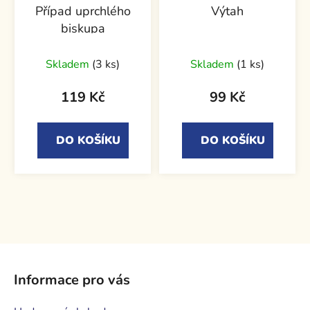
Případ uprchlého
Výtah
biskupa
Skladem
(3 ks)
Skladem
(1 ks)
119 Kč
99 Kč
DO KOŠÍKU
DO KOŠÍKU
Z
á
Informace pro vás
p
a