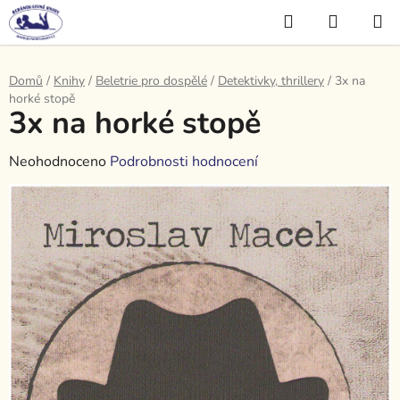
Přejít
Hledat
NÁKUP
na
KOŠÍK
obsah
Domů
/
Knihy
/
Beletrie pro dospělé
/
Detektivky, thrillery
/
3x na
horké stopě
3x na horké stopě
Průměrné
Neohodnoceno
Podrobnosti hodnocení
hodnocení
produktu
je
0,0
z
5
hvězdiček.