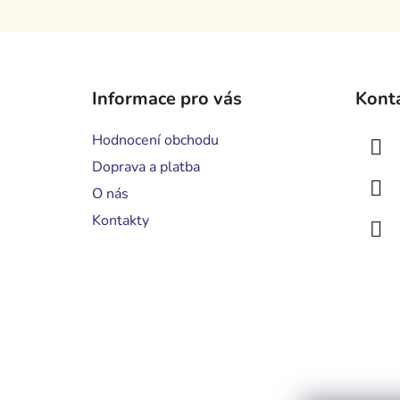
Z
á
Informace pro vás
Kont
p
a
Hodnocení obchodu
t
Doprava a platba
í
O nás
Kontakty