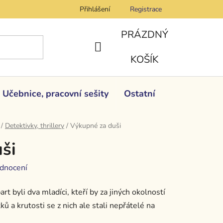
Přihlášení
Registrace
PRÁZDNÝ
NÁKUPNÍ
KOŠÍK
KOŠÍK
Učebnice, pracovní sešity
Ostatní
/
Detektivky, thrillery
/
Výkupné za duši
ši
dnocení
 byli dva mladíci, kteří by za jiných okolností
ků a krutosti se z nich ale stali nepřátelé na