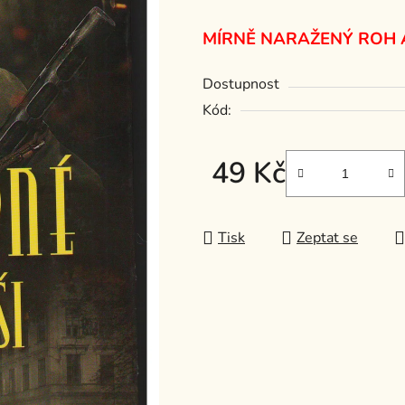
z
MÍRNĚ NARAŽENÝ ROH
5
hvězdiček.
Dostupnost
Kód:
49 Kč
Měrná cena:
Tisk
Zeptat se