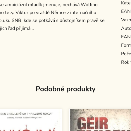
Kate
k se ambiciózní mladík jmenuje, nechává Wolfiho
EAN
o tety. Viktor po vraždě Němce z internačního
Vazb
pluku SNB, kde se potkává s důstojníkem právě se
ich řad přijímá...
Auto
EAN
For
Poče
Rok 
Podobné produkty