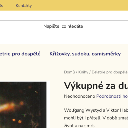
ás
Kontakty
etrie pro dospělé
Křížovky, sudoku, osmisměrky
Domů
/
Knihy
/
Beletrie pro dospělé
Výkupné za du
Průměrné
Neohodnoceno
Podrobnosti ho
hodnocení
Wolfgang Wystyd a Viktor Habart
produktu
mohli být i přáteli. V době zmat
je
život a na smrt.
0,0