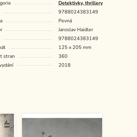
gorie
Detektivky, thrillery
9788024383149
a
Pevná
r
Jaroslav Haidler
9788024383149
mát
125 x 205 mm
t stran
360
vydání
2018