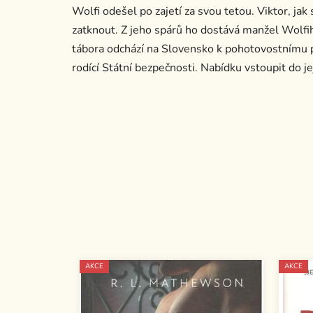
Wolfi odešel po zajetí za svou tetou. Viktor, ja
zatknout. Z jeho spárů ho dostává manžel Wolfih
tábora odchází na Slovensko k pohotovostnímu 
rodící Státní bezpečnosti. Nabídku vstoupit do jej
AKCE
AKCE