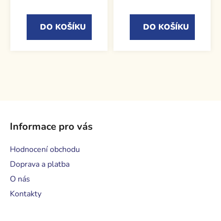
DO KOŠÍKU
DO KOŠÍKU
Z
á
Informace pro vás
p
a
Hodnocení obchodu
t
Doprava a platba
í
O nás
Kontakty