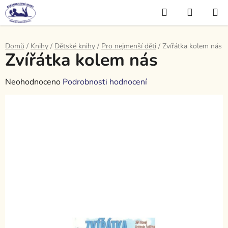
Přejít
Hledat
NÁKUP
na
KOŠÍK
obsah
Domů
/
Knihy
/
Dětské knihy
/
Pro nejmenší děti
/
Zvířátka kolem nás
Zvířátka kolem nás
Průměrné
Neohodnoceno
Podrobnosti hodnocení
hodnocení
produktu
je
0,0
z
5
hvězdiček.