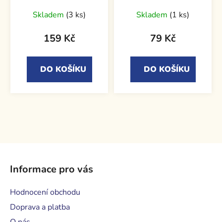
Skladem
(3 ks)
Skladem
(1 ks)
159 Kč
79 Kč
DO KOŠÍKU
DO KOŠÍKU
Z
á
Informace pro vás
p
a
Hodnocení obchodu
t
Doprava a platba
í