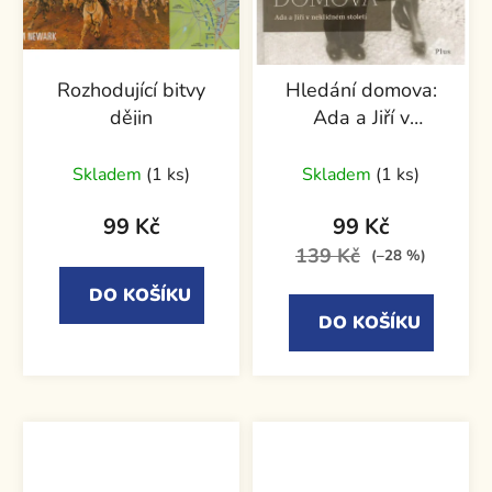
Rozhodující bitvy
Hledání domova:
dějin
Ada a Jiří v
neklidném století
Skladem
(1 ks)
Skladem
(1 ks)
99 Kč
99 Kč
139 Kč
(–28 %)
DO KOŠÍKU
DO KOŠÍKU