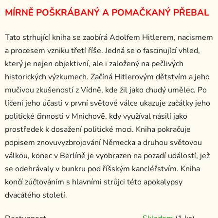
MÍRNĚ POŠKRÁBANÝ A POMAČKANÝ PŘEBAL
Tato strhující kniha se zaobírá Adolfem Hitlerem, nacismem
a procesem vzniku třetí říše. Jedná se o fascinující vhled,
který je nejen objektivní, ale i založený na pečlivých
historických výzkumech. Začíná Hitlerovým dětstvím a jeho
mučivou zkušeností z Vídně, kde žil jako chudý umělec. Po
líčení jeho účasti v první světové válce ukazuje začátky jeho
politické činnosti v Mnichově, kdy využíval násilí jako
prostředek k dosažení politické moci. Kniha pokračuje
popisem znovuvyzbrojování Německa a druhou světovou
válkou, konec v Berlíně je vyobrazen na pozadí událostí, jež
se odehrávaly v bunkru pod říšským kancléřstvím. Kniha
končí zúčtováním s hlavními strůjci této apokalypsy
dvacátého století.