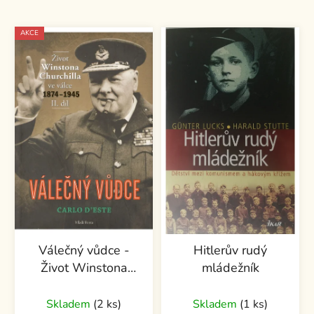
AKCE
Válečný vůdce -
Hitlerův rudý
Život Winstona
mládežník
Churchilla ve válce
1874 - 1945 II. díl
Skladem
(2 ks)
Skladem
(1 ks)