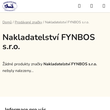
Přejít
Hledat
NÁKUP
na
KOŠÍK
obsah
Domů
/
Prodávané značky
/
Nakladatelství FYNBOS s.r.o.
Nakladatelství FYNBOS
s.r.o.
Žádné produkty značky
Nakladatelství FYNBOS s.r.o.
nebyly nalezeny...
Z
á
Informace pro vás