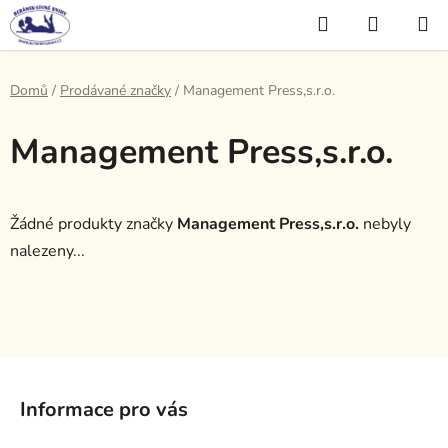
Přejít
Hledat
NÁKUP
na
KOŠÍK
obsah
Domů
/
Prodávané značky
/
Management Press,s.r.o.
Management Press,s.r.o.
Žádné produkty značky
Management Press,s.r.o.
nebyly
nalezeny...
Z
á
Informace pro vás
p
a