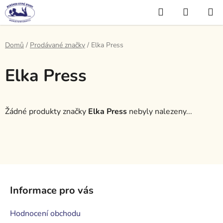
Přejít
Hledat
NÁKUP
na
KOŠÍK
obsah
Domů
/
Prodávané značky
/
Elka Press
Elka Press
Žádné produkty značky
Elka Press
nebyly nalezeny...
Z
á
Informace pro vás
p
a
Hodnocení obchodu
t