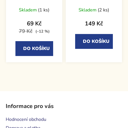
Skladem
(1 ks)
Skladem
(2 ks)
69 Kč
149 Kč
79 Kč
(–12 %)
DO KOŠÍKU
DO KOŠÍKU
Z
á
Informace pro vás
p
a
Hodnocení obchodu
t