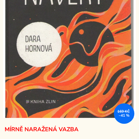
169 KČ
–41 %
MÍRNĚ NARAŽENÁ VAZBA