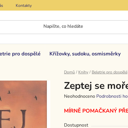
ás
Kontakty
etrie pro dospělé
Křížovky, sudoku, osmisměrky
Domů
/
Knihy
/
Beletrie pro dospělé
Zeptej se moř
Průměrné
Neohodnoceno
Podrobnosti ho
hodnocení
MÍRNĚ POMAČKANÝ PŘE
produktu
je
Dostupnost
0,0