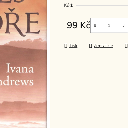
Kód:
z
5
hvězdiček.
99 Kč
Měrná cena:
Tisk
Zeptat se