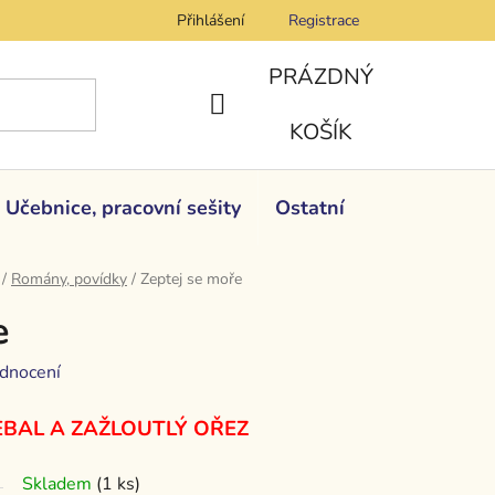
Přihlášení
Registrace
PRÁZDNÝ
NÁKUPNÍ
KOŠÍK
KOŠÍK
Učebnice, pracovní sešity
Ostatní
/
Romány, povídky
/
Zeptej se moře
e
dnocení
BAL A ZAŽLOUTLÝ OŘEZ
Skladem
(1 ks)