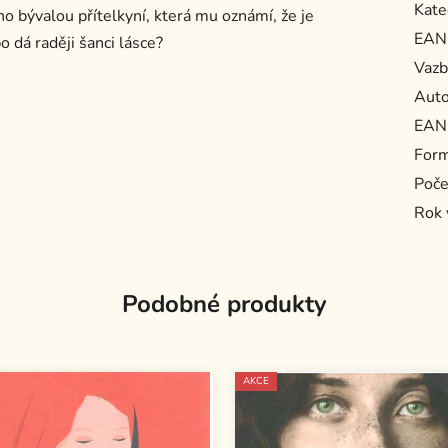
Kate
eho bývalou přítelkyní, která mu oznámí, že je
EAN
 dá raději šanci lásce?
Vazb
Auto
EAN
For
Poče
Rok 
Podobné produkty
AKCE