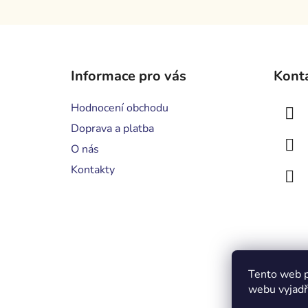
Z
á
Informace pro vás
Kont
p
a
Hodnocení obchodu
t
Doprava a platba
í
O nás
Kontakty
Tento web p
webu vyjadřu