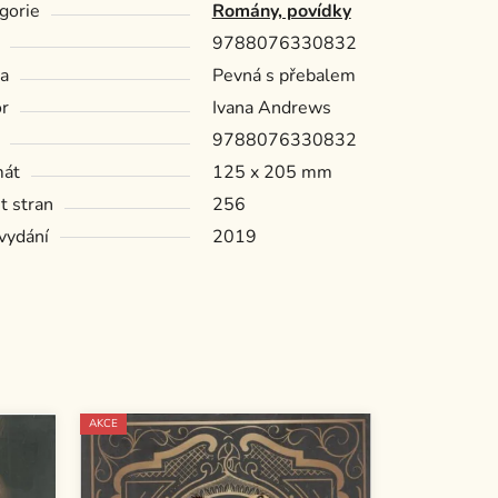
gorie
Romány, povídky
9788076330832
a
Pevná s přebalem
r
Ivana Andrews
9788076330832
mát
125 x 205 mm
t stran
256
vydání
2019
AKCE