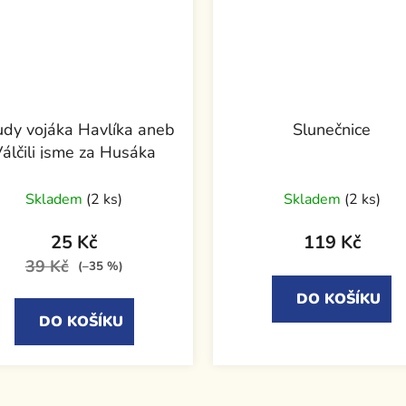
dy vojáka Havlíka aneb
Slunečnice
álčili jsme za Husáka
Skladem
(2 ks)
Skladem
(2 ks)
25 Kč
119 Kč
39 Kč
(–35 %)
DO KOŠÍKU
DO KOŠÍKU