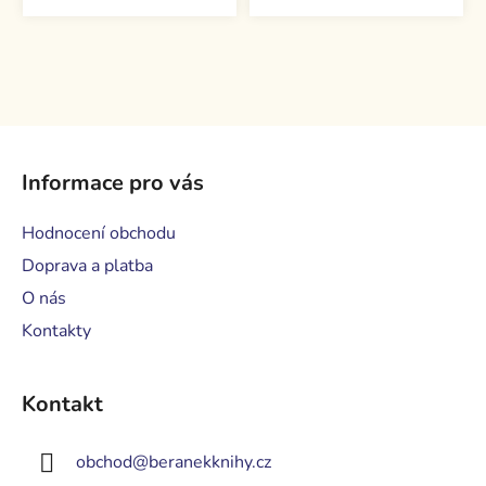
Z
á
Informace pro vás
p
a
Hodnocení obchodu
t
Doprava a platba
í
O nás
Kontakty
Kontakt
obchod
@
beranekknihy.cz