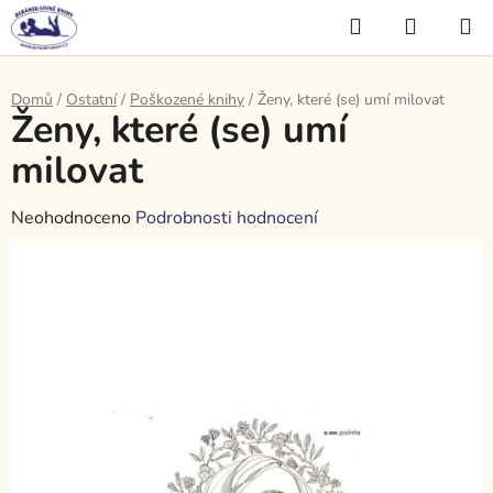
Přejít
Hledat
NÁKUP
na
KOŠÍK
obsah
Domů
/
Ostatní
/
Poškozené knihy
/
Ženy, které (se) umí milovat
Ženy, které (se) umí
milovat
Průměrné
Neohodnoceno
Podrobnosti hodnocení
hodnocení
produktu
je
0,0
z
5
hvězdiček.