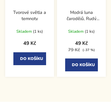
Tvorové světla a
Modrá luna
temnoty
čarodějů, Rudý
měsíc války
Skladem
(1 ks)
Skladem
(1 ks)
49 Kč
49 Kč
79 Kč
(–37 %)
DO KOŠÍKU
DO KOŠÍKU
Z