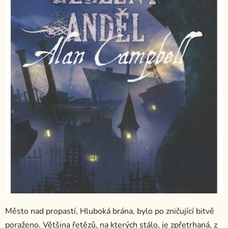
Město nad propastí, Hluboká brána, bylo po zničující bitvě
poraženo. Většina řetězů, na kterých stálo, je zpřetrhaná, z