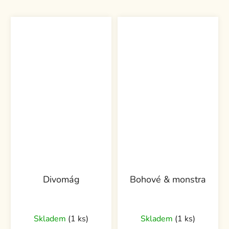
Divomág
Bohové & monstra
Průměrné
Skladem
(1 ks)
Skladem
(1 ks)
hodnocení