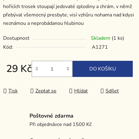
hořících trosek stoupají jedovaté zplodiny a chrám, v němž
přebýval všemocný presbyte, visí vzhůru nohama nad kdysi
neznámou a neprobádanou hlubinou
Dostupnost
Skladem
(1 ks)
Kód:
A1271
29 Kč
DO KOŠÍKU
Měrná cena:
Tisk
Zeptat se
Hlídat
Sdílet
Poštovné zdarma
Při objednávce nad 1500 Kč