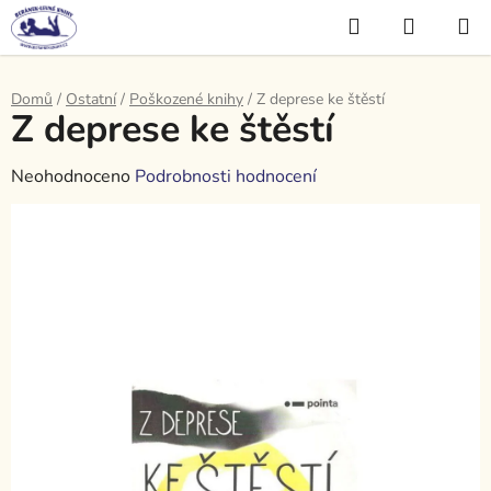
Přejít
Hledat
NÁKUP
na
KOŠÍK
obsah
Domů
/
Ostatní
/
Poškozené knihy
/
Z deprese ke štěstí
Z deprese ke štěstí
Průměrné
Neohodnoceno
Podrobnosti hodnocení
hodnocení
produktu
je
0,0
z
5
hvězdiček.