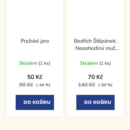
Pražské jaro
Bedřich Štěpánek:
Nepohodlný muž
československé
diplomacie
Skladem
(1 ks)
Skladem
(1 ks)
50 Kč
70 Kč
90 Kč
140 Kč
(–44 %)
(–50 %)
DO KOŠÍKU
DO KOŠÍKU