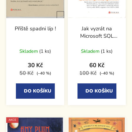
Příště spadni líp !
Jak vyzrát na
Microsoft SQL
Server 2008
Skladem
(1 ks)
Skladem
(1 ks)
30 Kč
60 Kč
50 Kč
100 Kč
(–40 %)
(–40 %)
DO KOŠÍKU
DO KOŠÍKU
AKCE