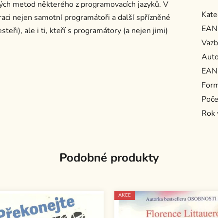
kých metod některého z programovacích jazyků. V
Kate
raci nejen samotní programátoři a další spřízněné
EAN
teři), ale i ti, kteří s programátory (a nejen jimi)
Vazb
Auto
EAN
For
Poče
Rok 
Podobné produkty
AKCE