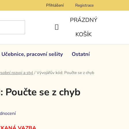
Přihlášení
Registrace
PRÁZDNÝ
NÁKUPNÍ
KOŠÍK
KOŠÍK
Učebnice, pracovní sešity
Ostatní
sobní rozvoj a styl
/
Vývojářův kód: Poučte se z chyb
: Poučte se z chyb
dnocení
ČKANÁ VAZBA