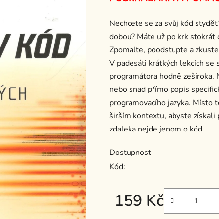
je
Nechcete se za svůj kód stydět?
0,0
dobou? Máte už po krk stokrát 
z
Zpomalte, po­odstupte a zkuste 
5
V padesáti krátkých lekcích se
hvězdiček.
programátora hodně zeširoka. 
nebo snad přímo popis specific
programovacího jazyka. Místo to
širším kontextu, abyste získali
zdaleka nejde jenom o kód.
Dostupnost
Kód:
159 Kč
Měrná cena: