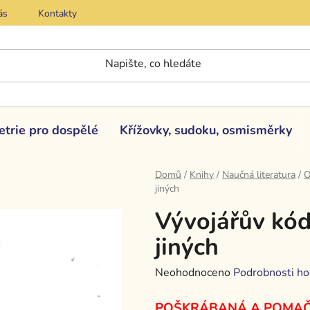
ás
Kontakty
etrie pro dospělé
Křížovky, sudoku, osmisměrky
Domů
/
Knihy
/
Naučná literatura
/
O
jiných
Vývojářův kód
jiných
Průměrné
Neohodnoceno
Podrobnosti ho
hodnocení
POŠKRÁBANÁ A POMA
produktu