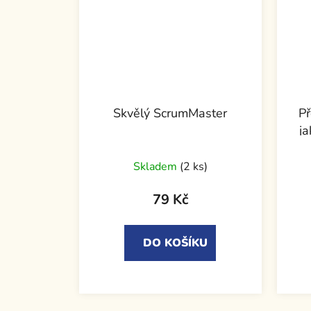
Skvělý ScrumMaster
Př
ja
Skladem
(2 ks)
79 Kč
DO KOŠÍKU