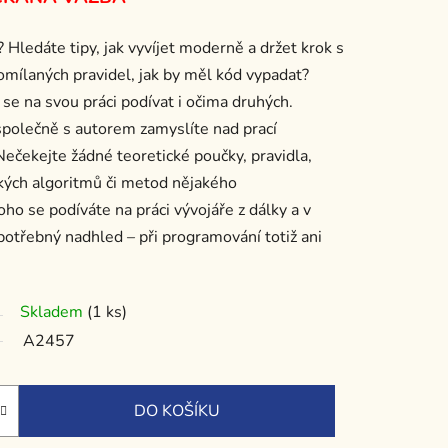
 Hledáte tipy, jak vyvíjet moderně a držet krok s
omílaných pravidel, jak by měl kód vypadat?
se na svou práci podívat i očima druhých.
 společně s autorem zamyslíte nad prací
Neč
ekejte žádné teoretické poučky, pravidla,
kých algoritmů či metod nějakého
ho se podíváte na práci vývojáře z dálky a v
 potřebný nadhled – při programování totiž ani
Skladem
(1 ks)
A2457
DO KOŠÍKU