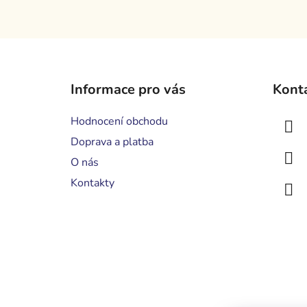
Z
á
Informace pro vás
Kont
p
a
Hodnocení obchodu
t
Doprava a platba
í
O nás
Kontakty