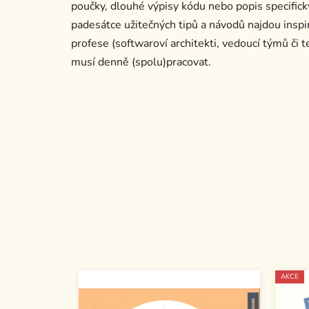
poučky, dlouhé výpisy kódu nebo popis specific
padesátce užitečných tipů a návodů najdou inspi
profese (softwaroví architekti, vedoucí týmů či tes
musí denně (spolu)pracovat.
AKCE