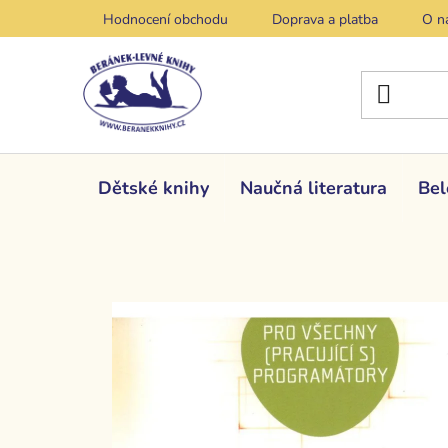
Přejít
Hodnocení obchodu
Doprava a platba
O n
na
obsah
Dětské knihy
Naučná literatura
Bel