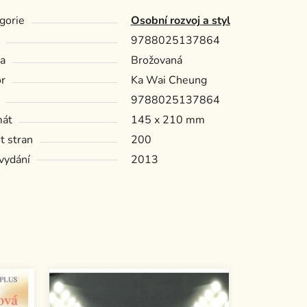
gorie
Osobní rozvoj a styl
9788025137864
a
Brožovaná
r
Ka Wai Cheung
9788025137864
mát
145 x 210 mm
t stran
200
vydání
2013