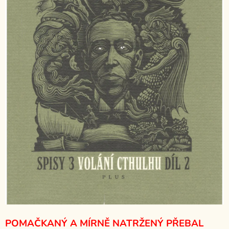
POMAČKANÝ A MÍRNĚ NATRŽENÝ PŘEBAL