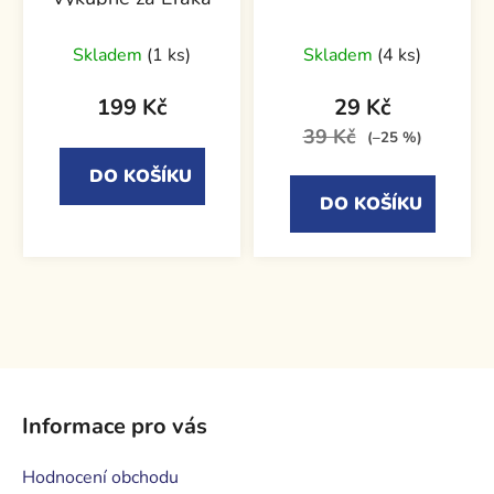
Průměrné
Skladem
(1 ks)
Skladem
(4 ks)
hodnocení
produktu
199 Kč
29 Kč
je
39 Kč
(–25 %)
5,0
DO KOŠÍKU
z
DO KOŠÍKU
5
hvězdiček.
Z
á
Informace pro vás
p
a
Hodnocení obchodu