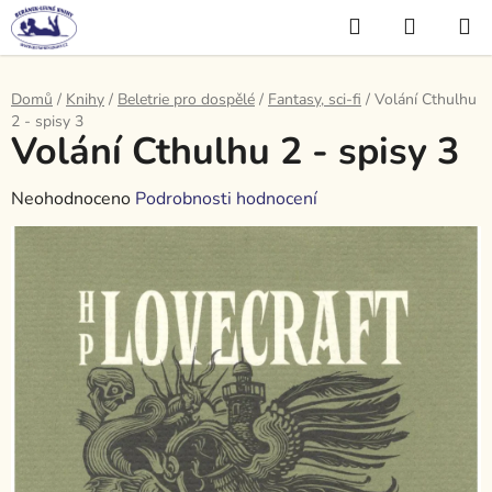
Přejít
Hledat
NÁKUP
na
KOŠÍK
obsah
Domů
/
Knihy
/
Beletrie pro dospělé
/
Fantasy, sci-fi
/
Volání Cthulhu
2 - spisy 3
Volání Cthulhu 2 - spisy 3
Průměrné
Neohodnoceno
Podrobnosti hodnocení
hodnocení
produktu
je
0,0
z
5
hvězdiček.