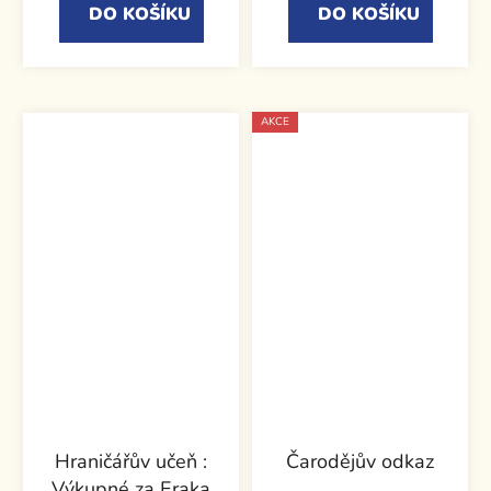
DO KOŠÍKU
DO KOŠÍKU
AKCE
Hraničářův učeň :
Čarodějův odkaz
Výkupné za Eraka