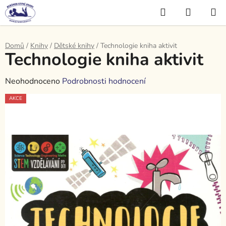
Přejít
Hledat
NÁKUP
na
KOŠÍK
obsah
Domů
/
Knihy
/
Dětské knihy
/
Technologie kniha aktivit
Technologie kniha aktivit
Průměrné
Neohodnoceno
Podrobnosti hodnocení
hodnocení
AKCE
produktu
je
0,0
z
5
hvězdiček.