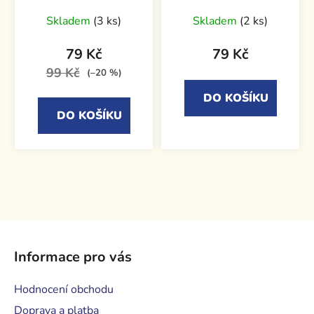
Skladem
(3 ks)
Skladem
(2 ks)
79 Kč
79 Kč
99 Kč
(–20 %)
DO KOŠÍKU
DO KOŠÍKU
Z
á
Informace pro vás
p
a
Hodnocení obchodu
t
Doprava a platba