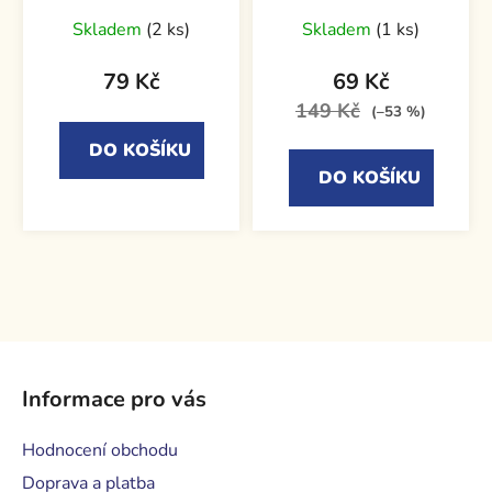
Skladem
(2 ks)
Skladem
(1 ks)
79 Kč
69 Kč
149 Kč
(–53 %)
DO KOŠÍKU
DO KOŠÍKU
Z
á
Informace pro vás
p
a
Hodnocení obchodu
t
Doprava a platba